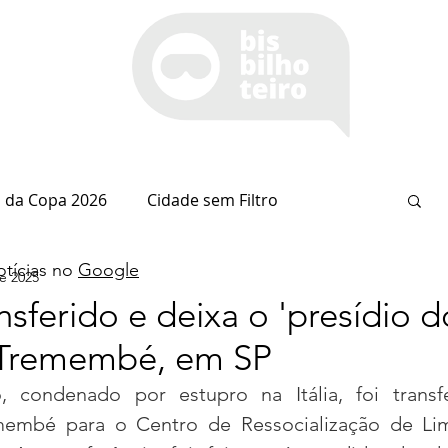
 da Copa 2026
Cidade sem Filtro
tícias no
Google
e 2025
Espaço Itaipu
Notícia do Dia
Cianorte
nsferido e deixa o 'presídio d
 Tremembé, em SP
Esportes
Coluna do Nolasco
 condenado por estupro na Itália, foi transfe
emembé para o Centro de Ressocialização de Lim
arsiglia
(Im)pertinências
Economia