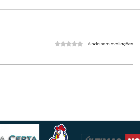
Avaliado com 0 de 5 estrelas.
Ainda sem avaliações