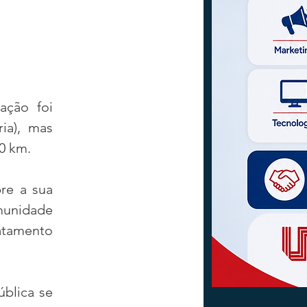
ção foi 
a), mas 
0 km.
e a sua 
munidade 
atamento 
blica se 