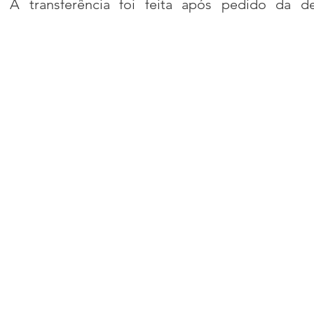
. A transferência foi feita após pedido da de
acional
Justiça
Fama-Celebridades
m Bruxo
Eventos Climáticos
Bisbi Cristão
ativo
BisbiVer
Arquibancada