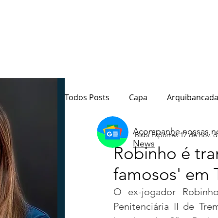
Todos Posts
Capa
Arquibancada
Acompanhe nossas no
Bisbi Esportes
17 de nov. d
Quarto Poder
Sala de Redação
News
Robinho é tra
famosos' em
Destaque
Paraná
Política
O ex-jogador Robinho,
Penitenciária II de Tr
Notas do Motta
Coluna André M