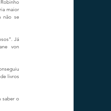
Robinho 
ia maior 
 não se 
os". Já 
ane von 
nseguiu 
e livros 
 saber o 