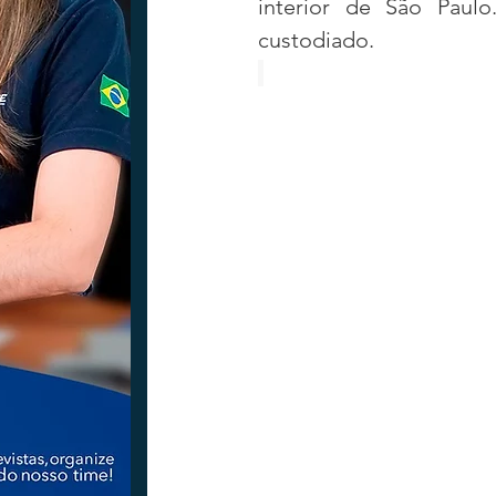
interior de São Paulo
custodiado.
Tecnologia
Nacional
Intern
Coluna Beto Nabhan
Vinhos co
Bisbi Diversidade
Bisbi Investig