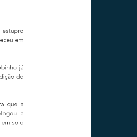
 estupro 
eceu em 
inho já 
adição do 
ra que a 
logou a 
 em solo 