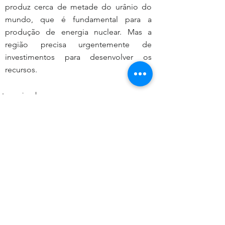
produz cerca de metade do urânio do 
mundo, que é fundamental para a 
produção de energia nuclear. Mas a 
região precisa urgentemente de 
investimentos para desenvolver os 
recursos.
nternacional
Capa
otícia do Dia
Comentários
0.0 / 5 (0)