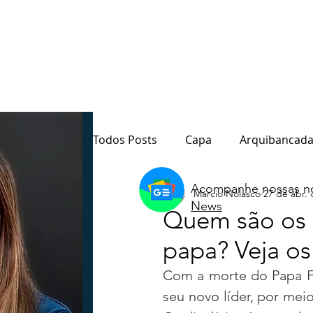
Todos Posts
Capa
Arquibancada
Acompanhe nossas no
Marcio Nolasco
27 de abr. 
Quarto Poder
Sala de Redação
News
Quem são os c
papa? Veja o
Destaque
Paraná
Política
Com a morte do Papa Fra
seu novo líder, por meio
Notas do Motta
Coluna André M