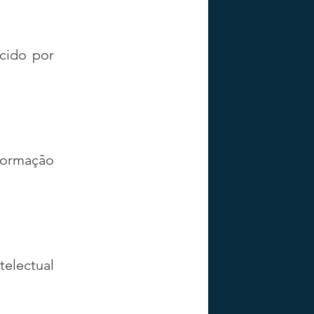
ido por 
formação 
electual 