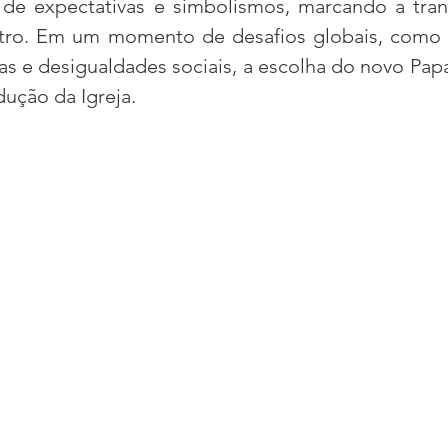
o de expectativas e simbolismos, marcando a tran
tro. Em um momento de desafios globais, como c
as e desigualdades sociais, a escolha do novo Papa
acional
Justiça
Fama-Celebridades
ução da Igreja.
m Bruxo
Eventos Climáticos
Bisbi Cristão
ativo
BisbiVer
Arquibancada