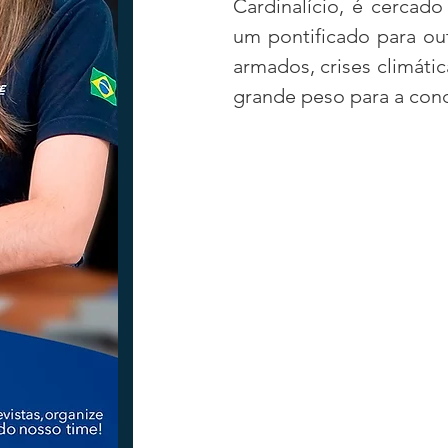
Cardinalício, é cercad
um pontificado para ou
armados, crises climátic
Tecnologia
Nacional
Intern
grande peso para a cond
Coluna Beto Nabhan
Vinhos co
Bisbi Diversidade
Bisbi Investig