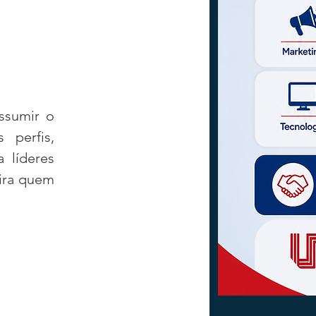
sumir o 
perfis, 
 líderes 
ira quem 