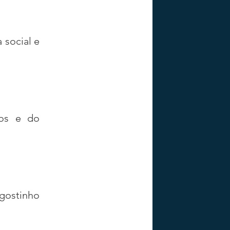
social e 
os e do 
gostinho 