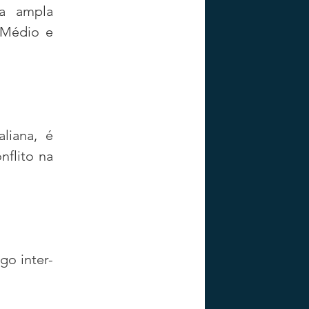
a ampla 
Médio e 
iana, é 
flito na 
go inter-