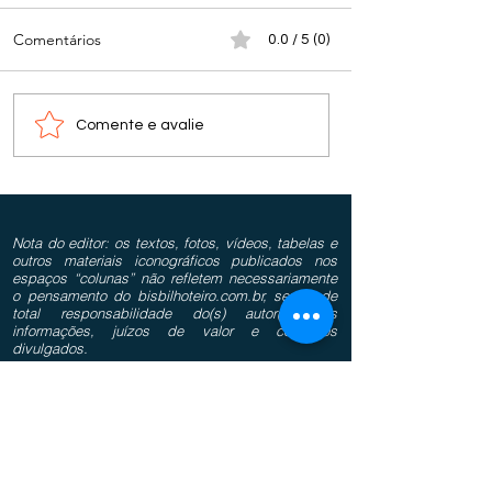
Comentários
0.0 / 5 (0)
Comente e avalie
Nota do editor: os textos, fotos, vídeos, tabelas e
outros materiais iconográficos publicados nos
espaços “colunas” não refletem necessariamente
o pensamento do bisbilhoteiro.com.br, sendo de
total responsabilidade do(s) autor(es) as
informações, juízos de valor e conceitos
divulgados.