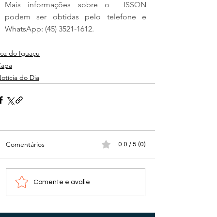
Mais informações sobre o  ISSQN 
podem ser obtidas pelo telefone e 
WhatsApp: (45) 3521-1612.
oz do Iguaçu
Capa
otícia do Dia
Comentários
0.0 / 5 (0)
Comente e avalie