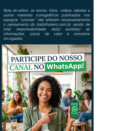
Nota do editor: os textos, fotos, vídeos, tabelas e
outros materiais iconográficos publicados nos
espaços “colunas” não refletem necessariamente
o pensamento do bisbilhoteiro.com.br, sendo de
total responsabilidade do(s) autor(es) as
informações, juízos de valor e conceitos
divulgados.