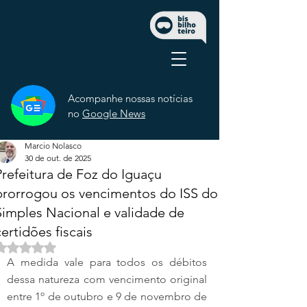
Acompanhe nossas notícias
no
Google News
Marcio Nolasco
30 de out. de 2025
Prefeitura de Foz do Iguaçu
prorrogou os vencimentos do ISS do
Simples Nacional e validade de
certidões fiscais
Avaliado com NaN de 5 estrelas.
A medida vale para todos os débitos 
dessa natureza com vencimento original 
entre 1º de outubro e 9 de novembro de 