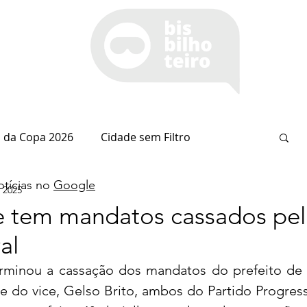
 da Copa 2026
Cidade sem Filtro
tícias no
Google
e 2025
Espaço Itaipu
Notícia do Dia
Cianorte
ce tem mandatos cassados pel
al
Esportes
Coluna do Nolasco
terminou a cassação dos mandatos do prefeito de 
 do vice, Gelso Brito, ambos do Partido Progressis
arsiglia
(Im)pertinências
Economia