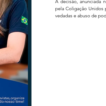
A decisão, anunciada na
pela Coligação Unidos 
vedadas e abuso de pode
Tecnologia
Nacional
Intern
Coluna Beto Nabhan
Vinhos co
Bisbi Diversidade
Bisbi Investig