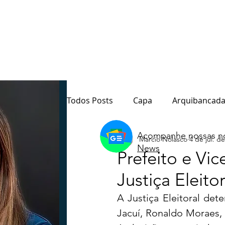
Todos Posts
Capa
Arquibancada
Acompanhe nossas no
Marcio Nolasco
4 de jul. d
Quarto Poder
Sala de Redação
News
Prefeito e Vi
Justiça Eleitor
Destaque
Paraná
Política
A Justiça Eleitoral de
Jacuí, Ronaldo Moraes, e
Notas do Motta
Coluna André M