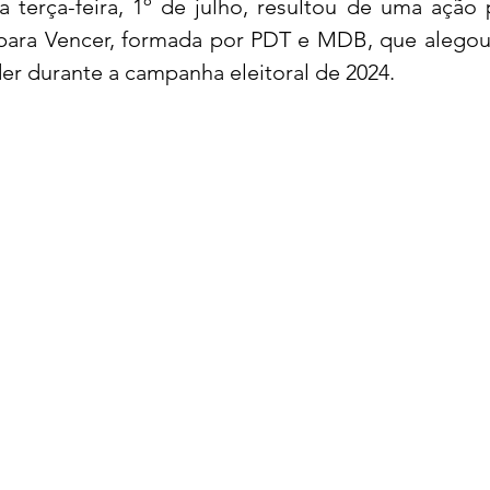
 terça-feira, 1º de julho, resultou de uma ação 
para Vencer, formada por PDT e MDB, que alegou 
r durante a campanha eleitoral de 2024.
acional
Justiça
Fama-Celebridades
m Bruxo
Eventos Climáticos
Bisbi Cristão
ativo
BisbiVer
Arquibancada