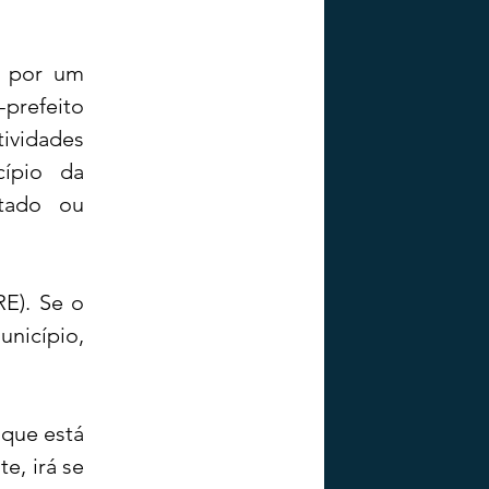
 por um 
prefeito 
ividades 
ípio da 
tado ou 
E). Se o 
icípio, 
que está 
, irá se 