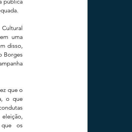
 pública 
equada.
Cultural 
sem uma 
m disso, 
o Borges 
campanha 
ez que o 
a, o que 
condutas 
eição, 
que os 