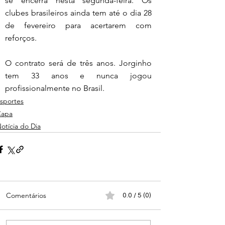
se encerra nesta segunda-feira. Os 
clubes brasileiros ainda tem até o dia 28 
de fevereiro para acertarem com 
reforços.
O contrato será de três anos. Jorginho 
tem 33 anos e nunca jogou 
profissionalmente no Brasil.
sportes
Capa
otícia do Dia
Comentários
0.0 / 5 (0)