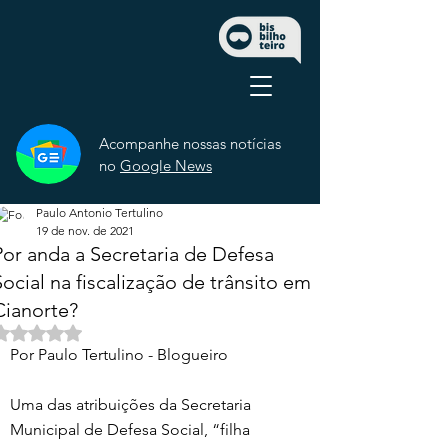
Acompanhe nossas notícias
no
Google News
Paulo Antonio Tertulino
19 de nov. de 2021
Por anda a Secretaria de Defesa
Social na fiscalização de trânsito em
Cianorte?
Avaliado com NaN de 5 estrelas.
Por Paulo Tertulino - Blogueiro 
Uma das atribuições da Secretaria 
Municipal de Defesa Social, “filha 