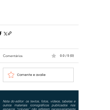
Comentários
0.0 / 5 (0)
Comente e avalie
Nota do editor: os textos, fotos, vídeos, tabelas e
outros materiais iconográficos publicados nos
espaços “colunas” não refletem necessariamente