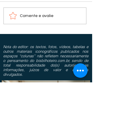
Comente e avalie
Nota do editor: os textos, fotos, vídeos, tabelas e
outros materiais iconográficos publicados nos
espaços “colunas” não refletem necessariamente
o pensamento do bisbilhoteiro.com.br, sendo de
total responsabilidade do(s) autor(es) as
informações, juízos de valor e conceitos
divulgados.