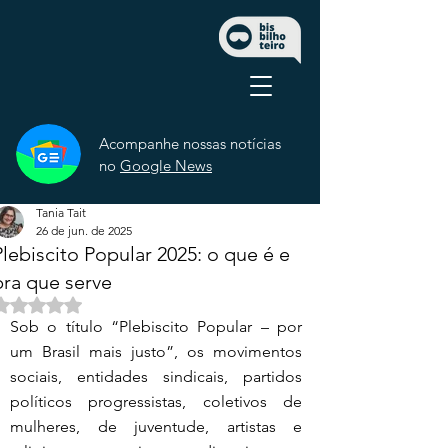
Acompanhe nossas notícias
no
Google News
Tania Tait
26 de jun. de 2025
Plebiscito Popular 2025: o que é e
pra que serve
Avaliado com NaN de 5 estrelas.
Sob o título “Plebiscito Popular – por 
um Brasil mais justo”, os movimentos 
sociais, entidades sindicais, partidos 
políticos progressistas, coletivos de 
mulheres, de juventude, artistas e 