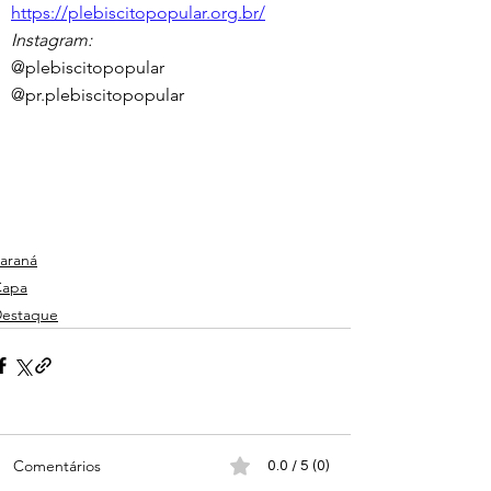
https://plebiscitopopular.org.br/
Instagram:
@plebiscitopopular
@pr.plebiscitopopular
araná
Capa
estaque
Comentários
0.0 / 5 (0)