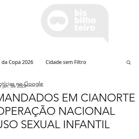
 da Copa 2026
Cidade sem Filtro
tícias no
Google
e jan. de 2023
Espaço Itaipu
Notícia do Dia
Cianorte
MANDADOS EM CIANORTE 
 OPERAÇÃO NACIONAL
Esportes
Coluna do Nolasco
SO SEXUAL INFANTIL
arsiglia
(Im)pertinências
Economia