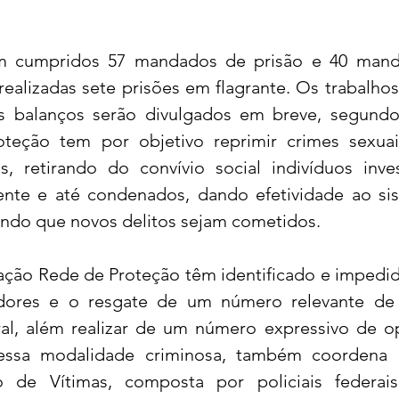
am cumpridos 57 mandados de prisão e 40 mand
ealizadas sete prisões em flagrante. Os trabalho
balanços serão divulgados em breve, segundo 
eção tem por objetivo reprimir crimes sexuais
s, retirando do convívio social indivíduos inves
nte e até condenados, dando efetividade ao sis
dindo que novos delitos sejam cometidos.
ação Rede de Proteção têm identificado e impedid
ores e o resgate de um número relevante de c
eral, além realizar de um número expressivo de o
 essa modalidade criminosa, também coordena 
o de Vítimas, composta por policiais federais 