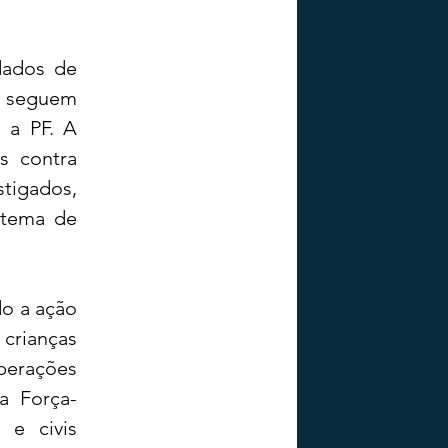
ados de 
s seguem 
a PF. A 
 contra 
tigados, 
tema de 
o a ação 
rianças 
perações 
a Força-
e civis 