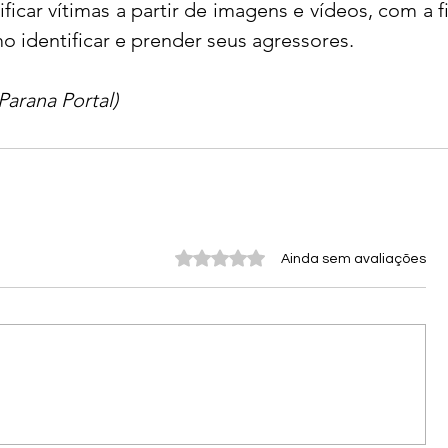
ficar vítimas a partir de imagens e vídeos, com a fi
o identificar e prender seus agressores.
Parana Portal)
Avaliado com 0 de 5 estrelas.
Ainda sem avaliações