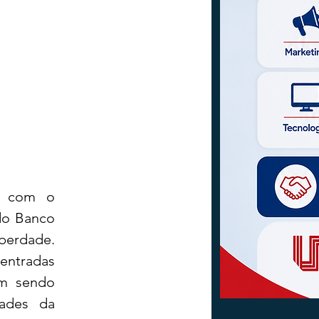
 com o 
o Banco 
berdade. 
entradas 
m sendo 
ades da 