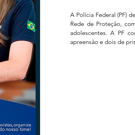
A Polícia Federal (PF) d
Tecnologia
Nacional
Intern
Rede de Proteção, com 
adolescentes. A PF c
apreensão e dois de pri
Coluna Beto Nabhan
Vinhos co
Bisbi Diversidade
Bisbi Investig