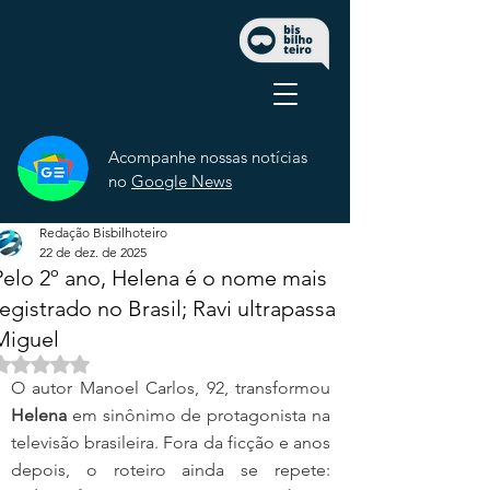
Acompanhe nossas notícias
no
Google News
Redação Bisbilhoteiro
22 de dez. de 2025
Pelo 2º ano, Helena é o nome mais
registrado no Brasil; Ravi ultrapassa
Miguel
Avaliado com NaN de 5 estrelas.
O autor Manoel Carlos, 92, transformou 
Helena
 em sinônimo de protagonista na 
televisão brasileira. Fora da ficção e anos 
depois, o roteiro ainda se repete: 