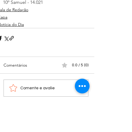
10º Samuel - 14.021
ala de Redação
Capa
otícia do Dia
Comentários
0.0 / 5 (0)
Comente e avalie
Nota do editor: os textos, fotos, vídeos, tabelas e
outros materiais iconográficos publicados nos
espaços “colunas” não refletem necessariamente