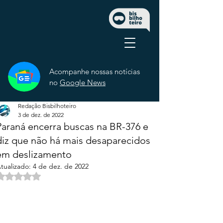
Acompanhe nossas notícias
no
Google News
Redação Bisbilhoteiro
3 de dez. de 2022
Paraná encerra buscas na BR-376 e
diz que não há mais desaparecidos
em deslizamento
tualizado:
4 de dez. de 2022
Avaliado com NaN de 5 estrelas.