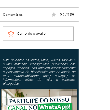
Comentários
0.0 / 5 (0)
Comente e avalie
Nota do editor: os textos, fotos, vídeos, tabelas e
outros materiais iconográficos publicados nos
espaços “colunas” não refletem necessariamente
o pensamento do bisbilhoteiro.com.br, sendo de
total responsabilidade do(s) autor(es) as
informações, juízos de valor e conceitos
divulgados.