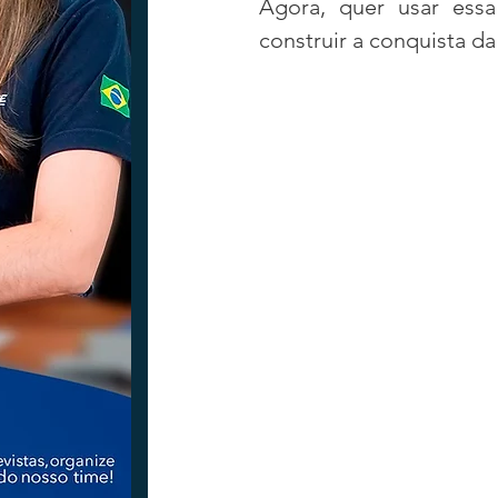
Agora, quer usar ess
construir a conquista d
Tecnologia
Nacional
Intern
Coluna Beto Nabhan
Vinhos co
Bisbi Diversidade
Bisbi Investig