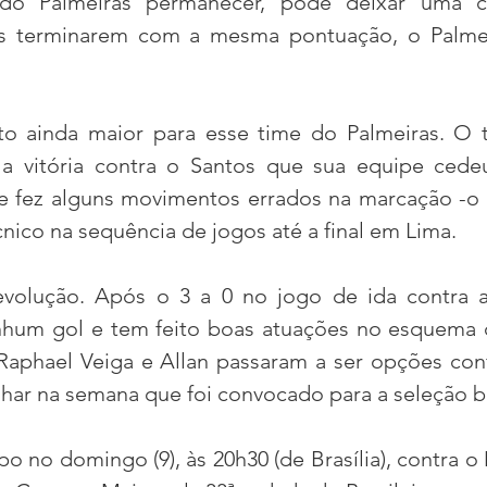
do Palmeiras permanecer, pode deixar uma co
s terminarem com a mesma pontuação, o Palmei
to ainda maior para esse time do Palmeiras. O t
 a vitória contra o Santos que sua equipe cede
e fez alguns movimentos errados na marcação -o 
nico na sequência de jogos até a final em Lima.
evolução. Após o 3 a 0 no jogo de ida contra a
nhum gol e tem feito boas atuações no esquema 
Raphael Veiga e Allan passaram a ser opções confi
lhar na semana que foi convocado para a seleção br
o no domingo (9), às 20h30 (de Brasília), contra o M