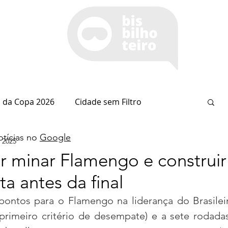
 da Copa 2026
Cidade sem Filtro
tícias no
Google
 2025
Espaço Itaipu
Notícia do Dia
Cianorte
r minar Flamengo e construir
ta antes da final
Esportes
Coluna do Nolasco
 pontos para o Flamengo na liderança do Brasilei
 primeiro critério de desempate) e a sete rodadas
arsiglia
(Im)pertinências
Economia