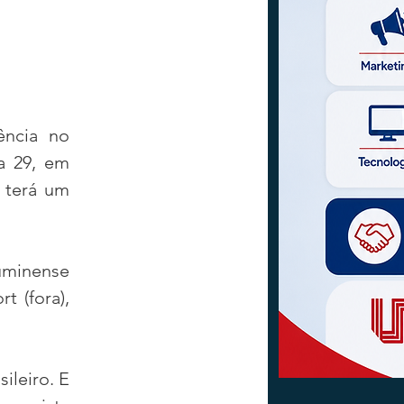
ncia no 
a 29, em 
terá um 
luminense 
 (fora), 
leiro. E 