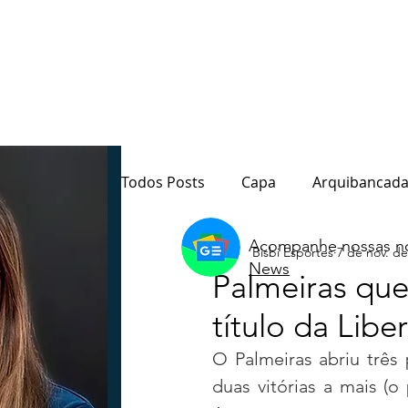
Todos Posts
Capa
Arquibancada
Acompanhe nossas no
Bisbi Esportes
7 de nov. de
Quarto Poder
Sala de Redação
News
Palmeiras que
título da Liber
Destaque
Paraná
Política
O Palmeiras abriu três
duas vitórias a mais (o
Notas do Motta
Coluna André M