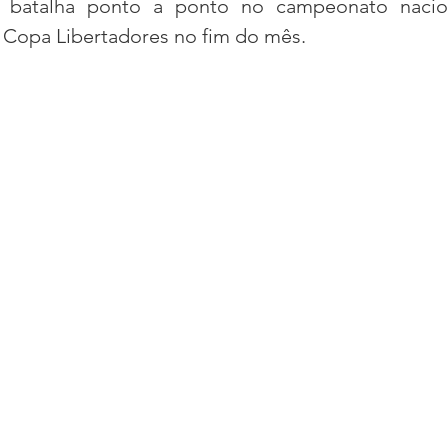
a batalha ponto a ponto no campeonato nacion
a Copa Libertadores no fim do mês.
acional
Justiça
Fama-Celebridades
m Bruxo
Eventos Climáticos
Bisbi Cristão
ativo
BisbiVer
Arquibancada