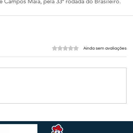
e Campos Maia, pela 33ª rodada do Brasileiro.
Avaliado com 0 de 5 estrelas.
Ainda sem avaliações