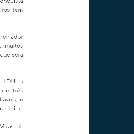
nquista 
ras tem 
reinador 
u muitos 
que será 
 LDU, o 
com três 
áveis, e 
asileira.
irassol, 