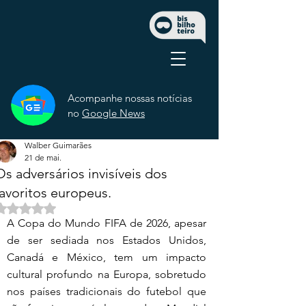
Acompanhe nossas notícias
no
Google News
Walber Guimarães
21 de mai.
Os adversários invisíveis dos
favoritos europeus.
Avaliado com NaN de 5 estrelas.
A Copa do Mundo FIFA de 2026, apesar 
de ser sediada nos Estados Unidos, 
Canadá e México, tem um impacto 
cultural profundo na Europa, sobretudo 
nos países tradicionais do futebol que 