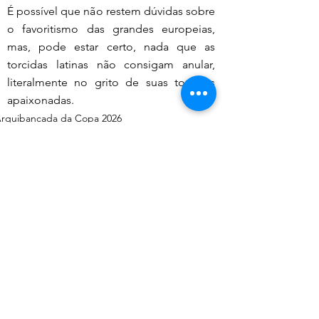
É possível que não restem dúvidas sobre 
o favoritismo das grandes europeias, 
mas, pode estar certo, nada que as 
torcidas latinas não consigam anular, 
literalmente no grito de suas torcidas 
apaixonadas.
rquibancada da Copa 2026
Capa
otícia do Dia
Comentários
0.0 / 5 (0)
Comente e avalie