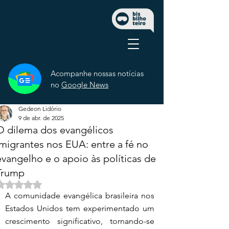
Acompanhe nossas notícias
no
Google News
Gedeon Lidório
9 de abr. de 2025
O dilema dos evangélicos
imigrantes nos EUA: entre a fé no
evangelho e o apoio às políticas de
Trump
Avaliado com NaN de 5 estrelas.
A comunidade evangélica brasileira nos 
Estados Unidos tem experimentado um 
crescimento significativo, tornando-se 