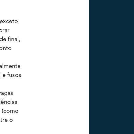
(exceto 
brar 
e final, 
onto 
ialmente 
 e fusos 
vagas 
ências 
s (como 
tre o 