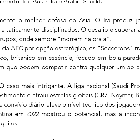
imento: Irã, Austrália e Arábia Saudita
camente a melhor defesa da Ásia. O Irã produz j
 taticamente disciplinados. O desafio é superar a 
grupos, onde sempre "morrem na praia".
bro da AFC por opção estratégica, os "Socceroos" t
co, britânico em essência, focado em bola parada
ram que podem competir contra qualquer um ao c
: O caso mais intrigante. A liga nacional (Saudi Pro
stimento e atraiu estrelas globais (CR7, Neymar, B
 convívio diário eleve o nível técnico dos jogadores
ntina em 2022 mostrou o potencial, mas a incons
quiles.