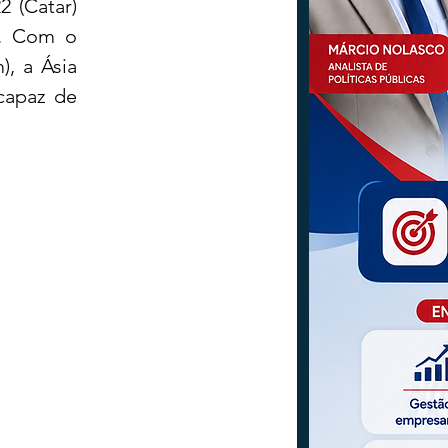
 (Catar) 
. Com o 
, a Ásia 
capaz de 