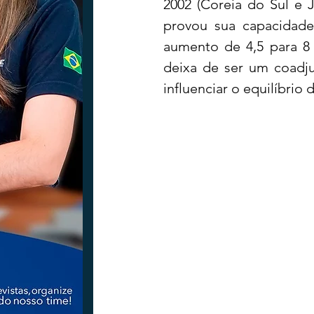
2002 (Coreia do Sul e 
provou sua capacidade 
aumento de 4,5 para 8 
Tecnologia
Nacional
Intern
deixa de ser um coadju
influenciar o equilíbrio
Coluna Beto Nabhan
Vinhos co
Bisbi Diversidade
Bisbi Investig