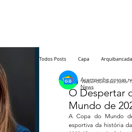
Todos Posts
Capa
Arquibancada
Acompanhe nossas no
Walber Guimarães Junior
1
Quarto Poder
Sala de Redação
News
O Despertar 
Mundo de 20
Destaque
Paraná
Política
A Copa do Mundo de 2
esportiva da história d
Notas do Motta
Coluna André M