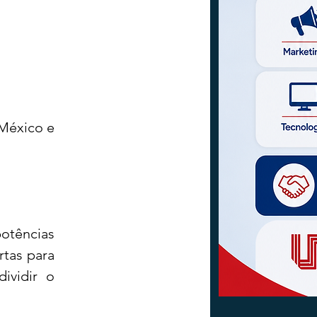
México e 
tências 
tas para 
vidir o 