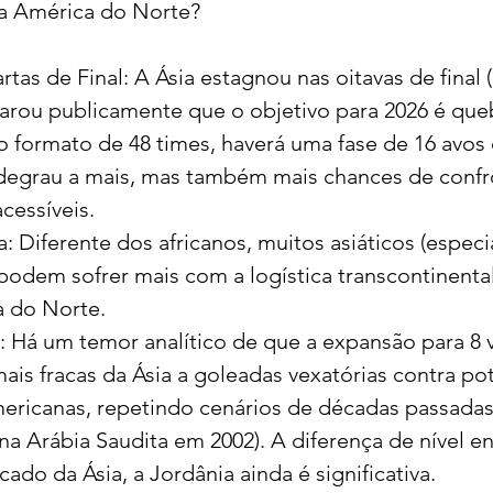
na América do Norte?
tas de Final: A Ásia estagnou nas oitavas de final 
arou publicamente que o objetivo para 2026 é que
o formato de 48 times, haverá uma fase de 16 avos d
degrau a mais, mas também mais chances de confr
cessíveis.
: Diferente dos africanos, muitos asiáticos (espec
odem sofrer mais com a logística transcontinental
a do Norte.
: Há um temor analítico de que a expansão para 8 
is fracas da Ásia a goleadas vexatórias contra pot
mericanas, repetindo cenários de décadas passada
a Arábia Saudita em 2002). A diferença de nível en
icado da Ásia, a Jordânia ainda é significativa.