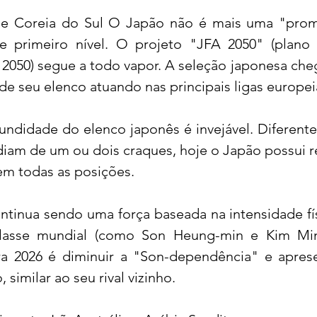
 e Coreia do Sul O Japão não é mais uma "prome
e primeiro nível. O projeto "JFA 2050" (plano 
050) segue a todo vapor. A seleção japonesa cheg
de seu elenco atuando nas principais ligas europei
ofundidade do elenco japonês é invejável. Diferente
iam de um ou dois craques, hoje o Japão possui r
 em todas as posições.
 Continua sendo uma força baseada na intensidade fís
 classe mundial (como Son Heung-min e Kim Min-
ra 2026 é diminuir a "Son-dependência" e apres
 similar ao seu rival vizinho.