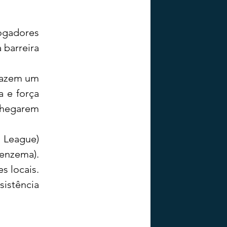
ogadores 
barreira 
razem um 
 e força 
hegarem 
 League) 
enzema). 
 locais. 
istência 