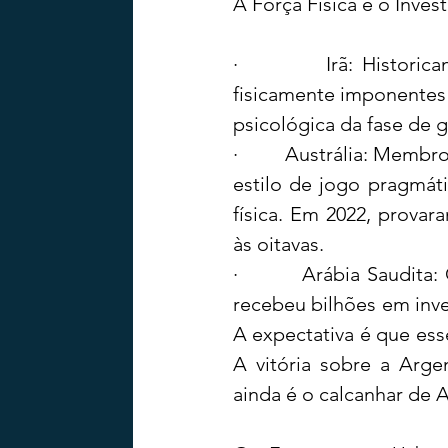
A Força Física e o Invest
·         Irã: Histori
fisicamente imponentes e
psicológica da fase de 
·         Austrália: Mem
estilo de jogo pragmáti
física. Em 2022, prova
às oitavas.
·         Arábia Saudita
recebeu bilhões em inve
A expectativa é que esse
A vitória sobre a Arge
ainda é o calcanhar de A