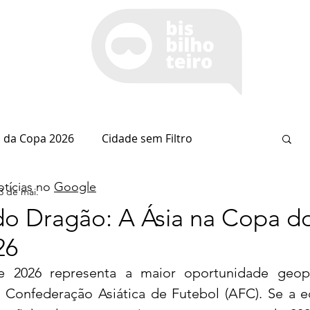
 da Copa 2026
Cidade sem Filtro
tícias no
Google
3 de mai.
Espaço Itaipu
Notícia do Dia
Cianorte
do Dragão: A Ásia na Copa d
26
Esportes
Coluna do Nolasco
026 representa a maior oportunidade geopol
a Confederação Asiática de Futebol (AFC). Se a e
arsiglia
(Im)pertinências
Economia