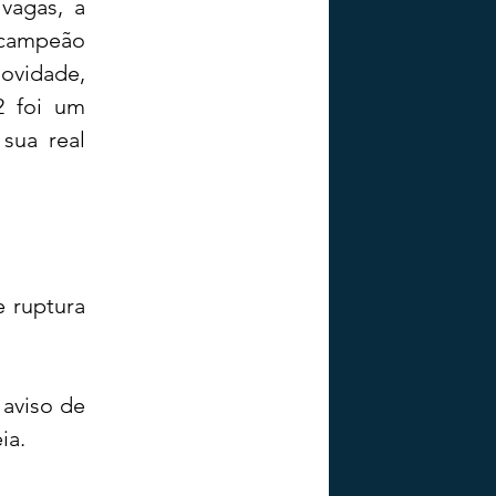
agas, a 
campeão 
ovidade, 
 foi um 
ua real 
ruptura 
aviso de 
ia.