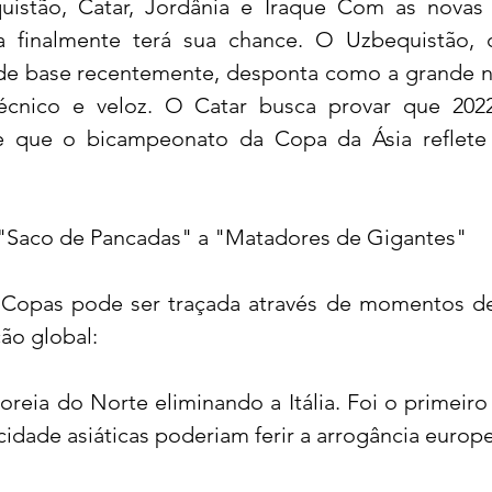
istão, Catar, Jordânia e Iraque Com as novas v
a finalmente terá sua chance. O Uzbequistão, 
s de base recentemente, desponta como a grande n
écnico e veloz. O Catar busca provar que 2022
e que o bicampeonato da Copa da Ásia reflete s
 "Saco de Pancadas" a "Matadores de Gigantes"
Copas pode ser traçada através de momentos de 
ão global:
eia do Norte eliminando a Itália. Foi o primeiro 
ocidade asiáticas poderiam ferir a arrogância europe