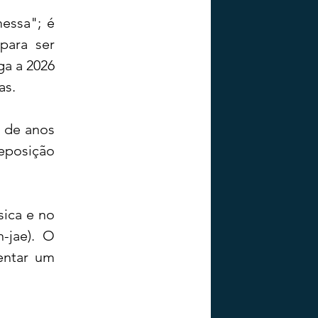
ssa"; é 
para ser 
a a 2026 
as.
 de anos 
eposição 
ica e no 
jae). O 
entar um 