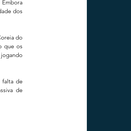
 Embora 
ade dos 
oreia do 
o que os 
jogando 
falta de 
siva de 