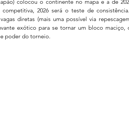
Japão) colocou o continente no mapa e a de 2022
competitiva, 2026 será o teste de consistência
vagas diretas (mais uma possível via repescagem)
acional
Justiça
Fama-Celebridades
vante exótico para se tornar um bloco maciço, 
 de poder do torneio.
m Bruxo
Eventos Climáticos
Bisbi Cristão
ativo
BisbiVer
Arquibancada