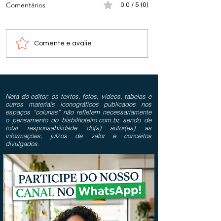
Comentários
0.0 / 5 (0)
Comente e avalie
Nota do editor: os textos, fotos, vídeos, tabelas e
outros materiais iconográficos publicados nos
espaços “colunas” não refletem necessariamente
o pensamento do bisbilhoteiro.com.br, sendo de
total responsabilidade do(s) autor(es) as
informações, juízos de valor e conceitos
divulgados.