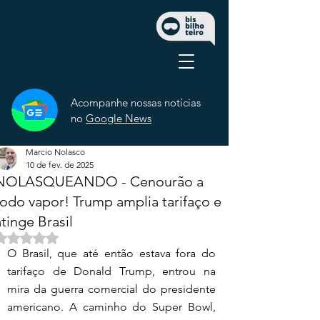
Acompanhe nossas notícias
no
Google News
Marcio Nolasco
10 de fev. de 2025
NOLASQUEANDO - Cenourão a
todo vapor! Trump amplia tarifaço e
atinge Brasil
Avaliado com NaN de 5 estrelas.
O Brasil, que até então estava fora do 
tarifaço de Donald Trump, entrou na 
mira da guerra comercial do presidente 
americano. A caminho do Super Bowl, 