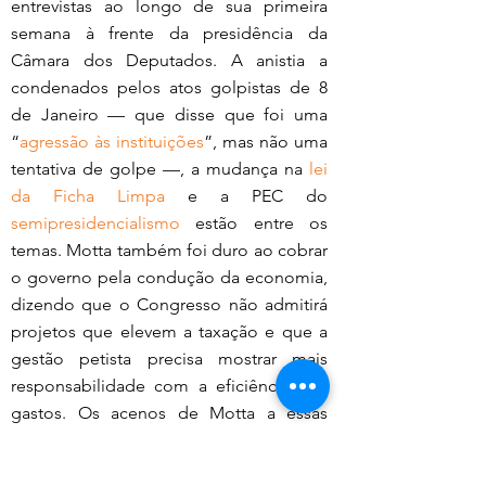
entrevistas ao longo de sua primeira 
semana à frente da presidência da 
Câmara dos Deputados. A anistia a 
condenados pelos atos golpistas de 8 
de Janeiro — que disse que foi uma 
“
agressão às instituições
”, mas não uma 
tentativa de golpe —, a mudança na 
lei 
da Ficha Limpa
 e a PEC do 
semipresidencialismo
 estão entre os 
temas. Motta também foi duro ao cobrar 
o governo pela condução da economia, 
dizendo que o Congresso não admitirá 
projetos que elevem a taxação e que a 
gestão petista precisa mostrar mais 
responsabilidade com a eficiência dos 
gastos. Os acenos de Motta a essas 
pautas geraram reações negativas de 
aliados do governo Lula. 