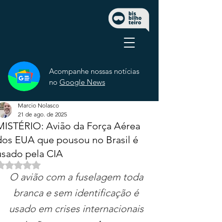
Acompanhe nossas notícias
no
Google News
Marcio Nolasco
21 de ago. de 2025
MISTÉRIO: Avião da Força Aérea
dos EUA que pousou no Brasil é
usado pela CIA
Avaliado com NaN de 5 estrelas.
O avião com a fuselagem toda 
branca e sem identificação é 
usado em crises internacionais 