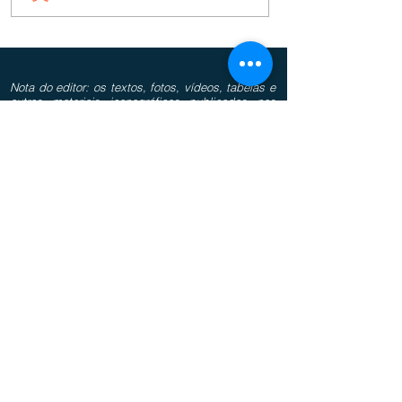
Nota do editor: os textos, fotos, vídeos, tabelas e
outros materiais iconográficos publicados nos
espaços “colunas” não refletem necessariamente
o pensamento do bisbilhoteiro.com.br, sendo de
total responsabilidade do(s) autor(es) as
informações, juízos de valor e conceitos
divulgados.