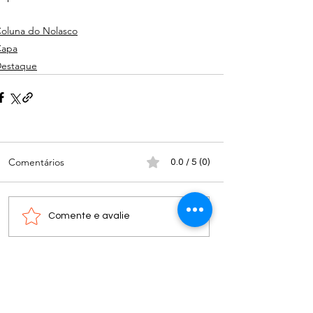
oluna do Nolasco
Capa
estaque
Comentários
0.0 / 5 (0)
Comente e avalie
Nota do editor: os textos, fotos, vídeos, tabelas e
outros materiais iconográficos publicados nos