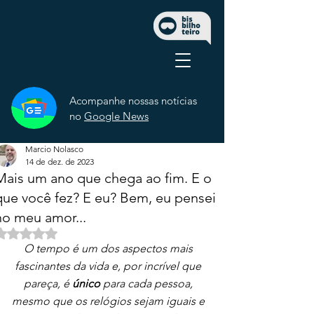
Acompanhe nossas notícias
no
Google News
Marcio Nolasco
14 de dez. de 2023
Mais um ano que chega ao fim. E o
que você fez? E eu? Bem, eu pensei
no meu amor...
Avaliado com NaN de 5 estrelas.
O tempo é um dos aspectos mais 
fascinantes da vida e, por incrível que 
pareça, é 
único
 para cada pessoa, 
mesmo que os relógios sejam iguais e 