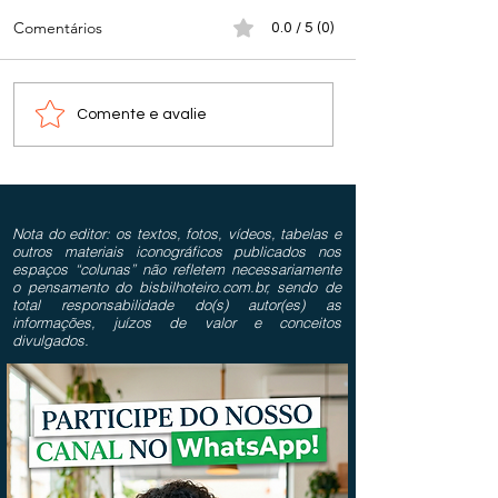
Comentários
0.0 / 5 (0)
Comente e avalie
Nota do editor: os textos, fotos, vídeos, tabelas e
outros materiais iconográficos publicados nos
espaços “colunas” não refletem necessariamente
o pensamento do bisbilhoteiro.com.br, sendo de
total responsabilidade do(s) autor(es) as
informações, juízos de valor e conceitos
divulgados.