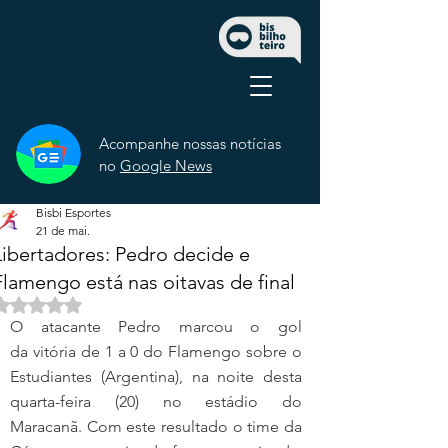
Acompanhe nossas notícias
no
Google News
Bisbi Esportes
21 de mai.
Libertadores: Pedro decide e
Flamengo está nas oitavas de final
Avaliado com NaN de 5 estrelas.
O atacante Pedro marcou o gol 
da vitória de 1 a 0 do Flamengo sobre o 
Estudiantes (Argentina), na noite desta 
quarta-feira (20) no estádio do 
Maracanã. Com este resultado o time da 