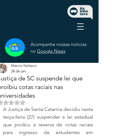
Acompanhe nossas notícias
no
Google News
Marcio Nolasco
28 de jan.
Justiça de SC suspende lei que
proibiu cotas raciais nas
universidades
Avaliado com NaN de 5 estrelas.
A Justiça de Santa Catarina decidiu nesta 
terça-feira (27) suspender a lei estadual 
que proibiu a reserva de cotas raciais 
para ingresso de estudantes em 