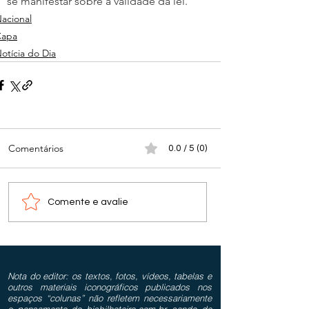
se manifestar sobre a validade da lei.
acional
Capa
otícia do Dia
Comentários
0.0 / 5 (0)
Comente e avalie
Nota do editor: os textos, fotos, vídeos, tabelas e
outros materiais iconográficos publicados nos
espaços “colunas” não refletem necessariamente