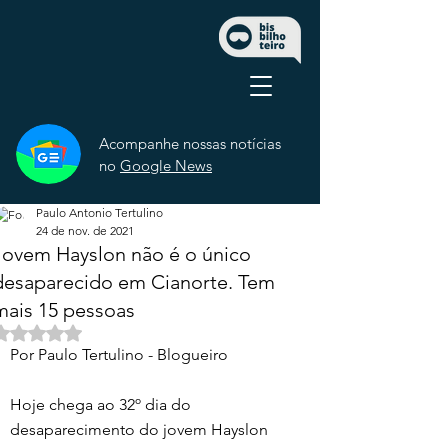
Acompanhe nossas notícias
no
Google News
Paulo Antonio Tertulino
24 de nov. de 2021
Jovem Hayslon não é o único
desaparecido em Cianorte. Tem
mais 15 pessoas
Avaliado com NaN de 5 estrelas.
Por Paulo Tertulino - Blogueiro 
Hoje chega ao 32º dia do 
desaparecimento do jovem Hayslon 