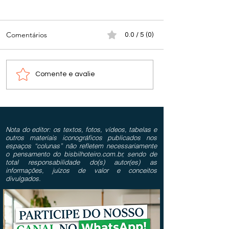
Comentários
0.0 / 5 (0)
Comente e avalie
Nota do editor: os textos, fotos, vídeos, tabelas e
outros materiais iconográficos publicados nos
espaços “colunas” não refletem necessariamente
o pensamento do bisbilhoteiro.com.br, sendo de
total responsabilidade do(s) autor(es) as
informações, juízos de valor e conceitos
divulgados.