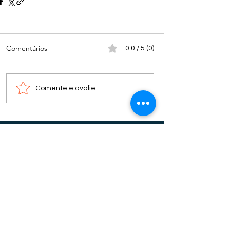
Comentários
0.0 / 5 (0)
Comente e avalie
Nota do editor: os textos, fotos, vídeos, tabelas e
outros materiais iconográficos publicados nos
espaços “colunas” não refletem necessariamente
o pensamento do bisbilhoteiro.com.br, sendo de
total responsabilidade do(s) autor(es) as
informações, juízos de valor e conceitos
divulgados.