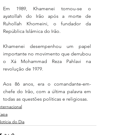
Em 1989, Khamenei tornou-se o 
ayatollah do Irão após a morte de 
Ruhollah Khomeini, o fundador da 
República Islâmica do Irão.
Khamenei desempenhou um papel 
importante no movimento que derrubou 
o Xá Mohammad Reza Pahlavi na 
revolução de 1979.
Aos 86 anos, era o comandante-em-
chefe do Irão, com a última palavra em 
todas as questões políticas e religiosas.
nternacional
Capa
otícia do Dia