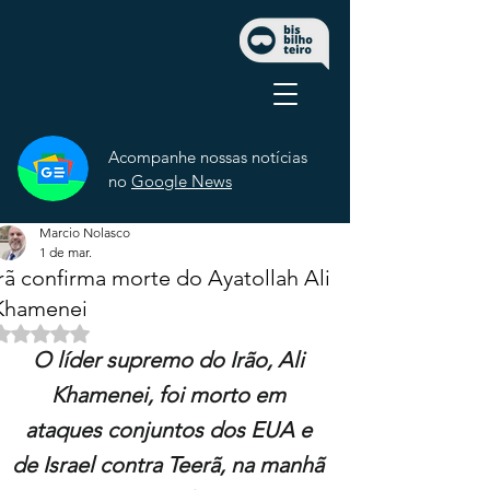
Acompanhe nossas notícias
no
Google News
Marcio Nolasco
1 de mar.
Irã confirma morte do Ayatollah Ali
Khamenei
Avaliado com NaN de 5 estrelas.
O líder supremo do Irão, Ali 
Khamenei, foi morto em 
ataques conjuntos dos EUA e 
de Israel contra Teerã, na manhã 