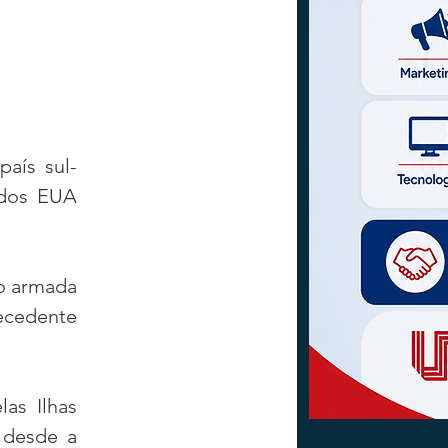
aís sul-
 dos EUA 
o armada 
ecedente 
s Ilhas 
 desde a 