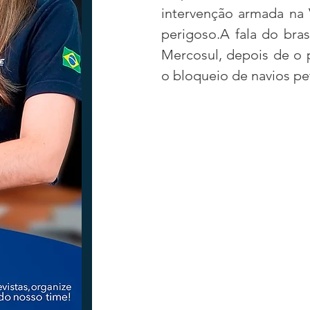
intervenção armada na V
perigoso.A fala do bras
Tecnologia
Nacional
Intern
Mercosul, depois de o 
o bloqueio de navios pe
Coluna Beto Nabhan
Vinhos co
Bisbi Diversidade
Bisbi Investig