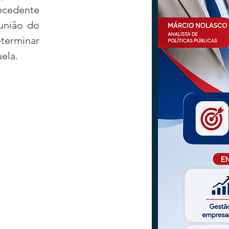
ecedente 
união do 
terminar 
ela.