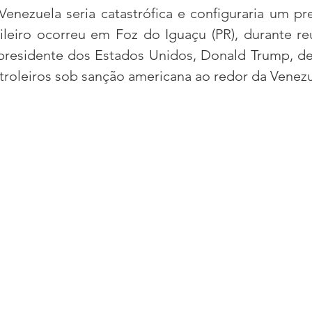
enezuela seria catastrófica e configuraria um pr
ileiro ocorreu em Foz do Iguaçu (PR), durante re
acional
Justiça
Fama-Celebridades
presidente dos Estados Unidos, Donald Trump, de
troleiros sob sanção americana ao redor da Venezu
m Bruxo
Eventos Climáticos
Bisbi Cristão
ativo
BisbiVer
Arquibancada