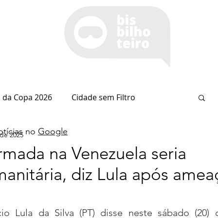
 da Copa 2026
Cidade sem Filtro
tícias no
Google
 de 2025
Espaço Itaipu
Notícia do Dia
Cianorte
rmada na Venezuela seria
manitária, diz Lula após amea
Esportes
Coluna do Nolasco
io Lula da Silva (PT) disse neste sábado (20) 
arsiglia
(Im)pertinências
Economia