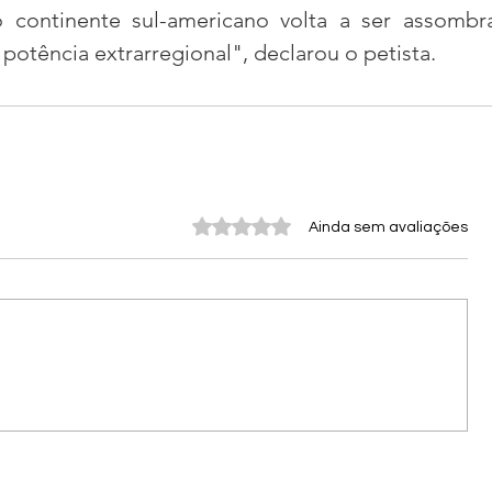
 continente sul-americano volta a ser assombra
potência extrarregional", declarou o petista.
Avaliado com 0 de 5 estrelas.
Ainda sem avaliações