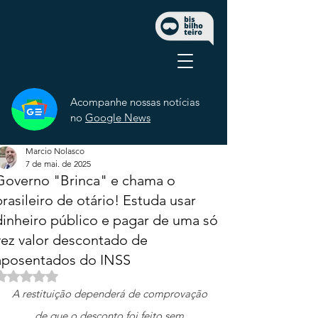
Acompanhe nossas notícias
no
Google News
Marcio Nolasco
7 de mai. de 2025
Governo "Brinca" e chama o
brasileiro de otário! Estuda usar
dinheiro público e pagar de uma só
vez valor descontado de
aposentados do INSS
Avaliado com NaN de 5 estrelas.
A restituição dependerá de comprovação 
de que o desconto foi feito sem 