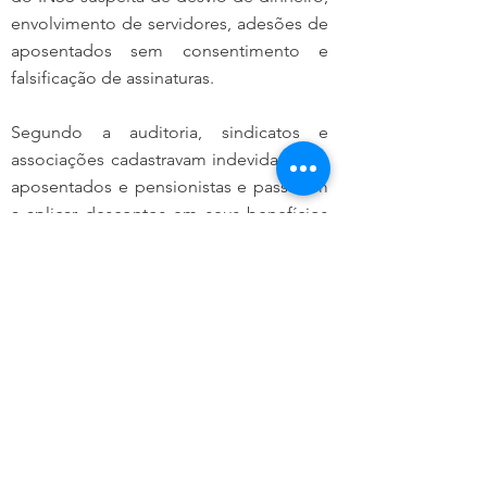
envolvimento de servidores, adesões de 
aposentados sem consentimento e 
falsificação de assinaturas.
Segundo a auditoria, sindicatos e 
associações cadastravam indevidamente 
aposentados e pensionistas e passavam 
a aplicar descontos em seus benefícios 
diretamente da folha de pagamentos.
Entre 2019 (Governo Bolsonaro) e 2024 
(Governo Lula), a soma dos valores 
descontados de benefícios do INSS 
chega a R$ 6,3 bilhões, mas ainda será 
apurado qual porcentagem é ilegal, 
segundo a Polícia Federal.
No total, 11 associações e entidades 