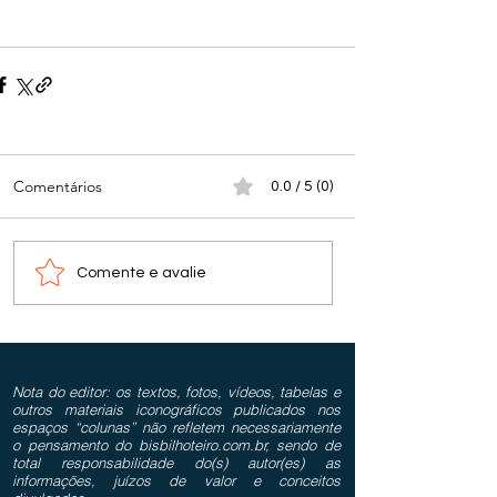
Comentários
0.0 / 5 (0)
Comente e avalie
Nota do editor: os textos, fotos, vídeos, tabelas e
outros materiais iconográficos publicados nos
espaços “colunas” não refletem necessariamente
o pensamento do bisbilhoteiro.com.br, sendo de
total responsabilidade do(s) autor(es) as
informações, juízos de valor e conceitos