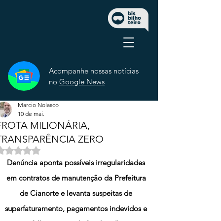
Acompanhe nossas notícias
no
Google News
Marcio Nolasco
10 de mai.
FROTA MILIONÁRIA,
TRANSPARÊNCIA ZERO
Avaliado com NaN de 5 estrelas.
Denúncia aponta possíveis irregularidades 
em contratos de manutenção da Prefeitura 
de Cianorte e levanta suspeitas de 
superfaturamento, pagamentos indevidos e 