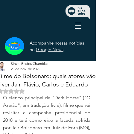
Acompanhe nossas notícias
no
Google News
Sinval Bastos Chamblas
25 de nov. de 2025
Filme do Bolsonaro: quais atores vão
viver Jair, Flávio, Carlos e Eduardo
Avaliado com NaN de 5 estrelas.
O elenco principal de "Dark Horse" ("O 
Azarão", em tradução livre), filme que vai 
revisitar a campanha presidencial de 
2018 e terá como eixo a facada sofrida 
por Jair Bolsonaro em Juiz de Fora (MG), 