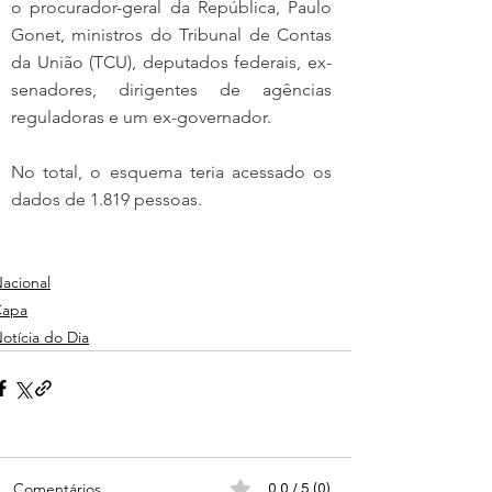
o procurador-geral da República, Paulo 
Gonet, ministros do Tribunal de Contas 
da União (TCU), deputados federais, ex-
senadores, dirigentes de agências 
reguladoras e um ex-governador. 
No total, o esquema teria acessado os 
dados de 1.819 pessoas. 
acional
Capa
otícia do Dia
Comentários
0.0 / 5 (0)