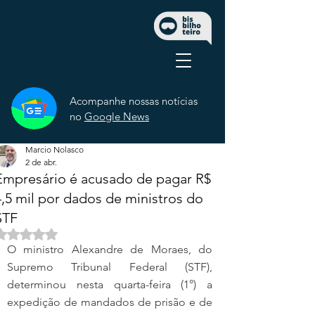
Acompanhe nossas notícias
no
Google News
Marcio Nolasco
2 de abr.
Empresário é acusado de pagar R$
4,5 mil por dados de ministros do
STF
Avaliado com NaN de 5 estrelas.
O ministro Alexandre de Moraes, do 
Supremo Tribunal Federal (STF), 
determinou nesta quarta-feira (1°) a 
expedição de mandados de prisão e de 