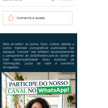
Comente e avalie
Nota do editor: os textos, fotos, vídeos, tabelas e
outros materiais iconográficos publicados nos
espaços “colunas” não refletem necessariamente
o pensamento do bisbilhoteiro.com.br, sendo de
total responsabilidade do(s) autor(es) as
informações, juízos de valor e conceitos
divulgados.