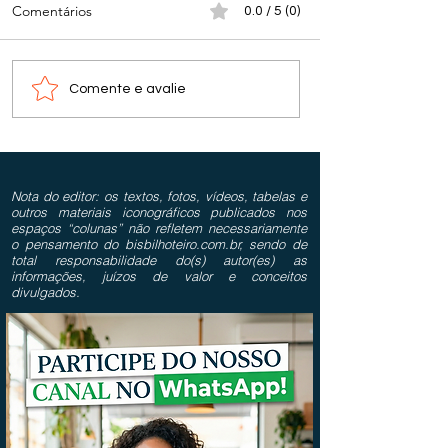
Comentários
0.0 / 5 (0)
Comente e avalie
Nota do editor: os textos, fotos, vídeos, tabelas e
outros materiais iconográficos publicados nos
espaços “colunas” não refletem necessariamente
o pensamento do bisbilhoteiro.com.br, sendo de
total responsabilidade do(s) autor(es) as
informações, juízos de valor e conceitos
divulgados.