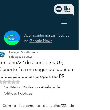
Acompanhe nossas notícias
no
Google News
Redação Bisbilhoteiro
8 de ago. de 2022
Em julho/22 de acordo SEJUF,
Cianorte fica em segundo lugar em
colocação de empregos no PR
Avaliado com NaN de 5 estrelas.
Por: Marcio Nolasco - Analista de 
Políticas Públicas
Com o fechamento de Julho/22, de 