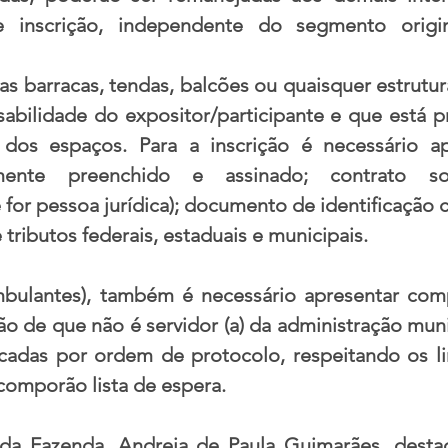
inscrição, independente do segmento origin
s barracas, tendas, balcões ou quaisquer estruturas
sabilidade do expositor/participante e que está pr
dos espaços. Para a inscrição é necessário apr
mente preenchido e assinado; contrato soc
for pessoa jurídica); documento de identificação c
 tributos federais, estaduais e municipais.
ambulantes), também é necessário apresentar com
o de que não é servidor (a) da administração munic
ficadas por ordem de protocolo, respeitando os li
comporão lista de espera.
 da Fazenda, Andreia de Paula Guimarães, desta