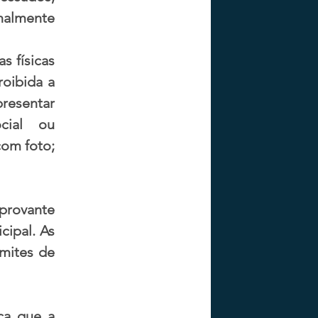
almente 
 físicas 
oibida a 
esentar 
ial ou 
om foto; 
provante 
ipal. As 
mites de 
ca que a 