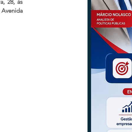
, 28, às 
 Avenida 