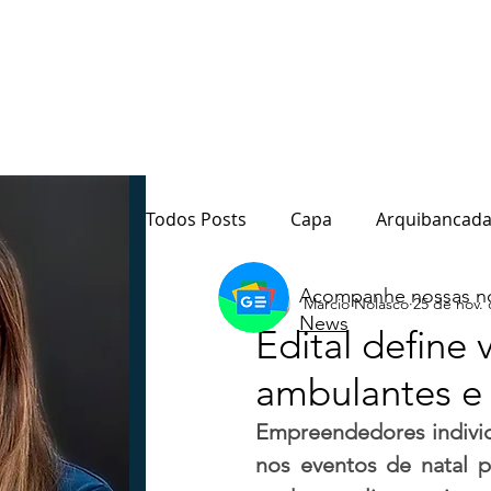
Todos Posts
Capa
Arquibancada
Acompanhe nossas no
Marcio Nolasco
25 de nov.
Quarto Poder
Sala de Redação
News
Edital define
ambulantes e 
Destaque
Paraná
Política
Empreendedores individu
nos eventos de natal p
Notas do Motta
Coluna André M