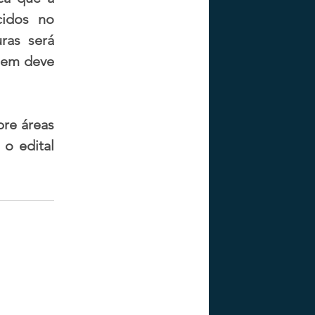
idos no 
as será 
gem deve 
re áreas 
 edital 