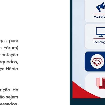
as para 
o Fórum) 
mentação 
nquedos, 
ça Hênio 
ição de 
ão sejam 
ssados, 