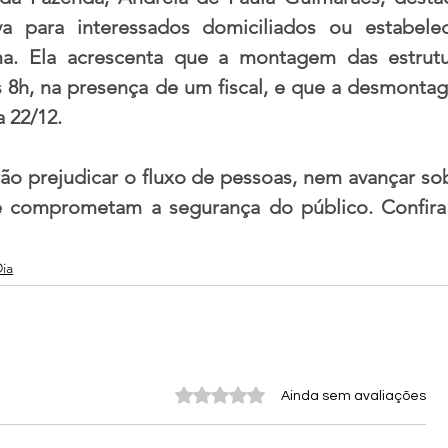
va para interessados domiciliados ou estabelec
. Ela acrescenta que a montagem das estrutur
às 8h, na presença de um fiscal, e que a desmonta
a 22/12.
ão prejudicar o fluxo de pessoas, nem avançar sob
 comprometam a segurança do público. Confira o
Dia
Avaliado com 0 de 5 estrelas.
Ainda sem avaliações