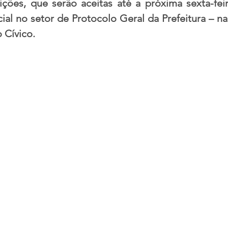
ições, que serão aceitas até a próxima sexta-feira
ial no setor de Protocolo Geral da Prefeitura – na
 Cívico.
acional
Justiça
Fama-Celebridades
m Bruxo
Eventos Climáticos
Bisbi Cristão
ativo
BisbiVer
Arquibancada