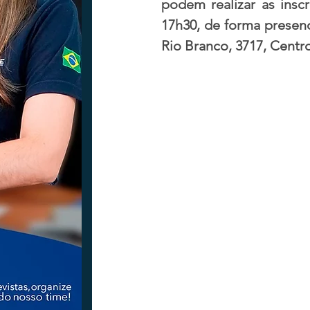
podem realizar as inscr
17h30, de forma presenc
Rio Branco, 3717, Centro
Tecnologia
Nacional
Intern
Coluna Beto Nabhan
Vinhos co
Bisbi Diversidade
Bisbi Investig