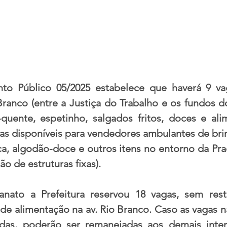
o Público 05/2025 estabelece que haverá 9 vag
Branco (entre a Justiça do Trabalho e os fundos d
-quente, espetinho, salgados fritos, doces e ali
as disponíveis para vendedores ambulantes de bri
a, algodão-doce e outros itens no entorno da Pra
o de estruturas fixas).
nato a Prefeitura reservou 18 vagas, sem restr
 de alimentação na av. Rio Branco. Caso as vagas n
das, poderão ser remanejadas aos demais intere