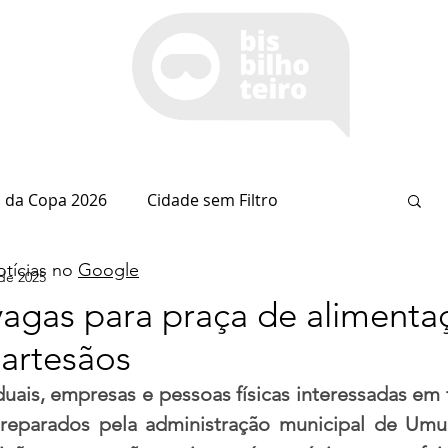
 da Copa 2026
Cidade sem Filtro
tícias no
Google
 de 2025
Espaço Itaipu
Notícia do Dia
Cianorte
 vagas para praça de alimenta
artesãos
Esportes
Coluna do Nolasco
ais, empresas e pessoas físicas interessadas em t
reparados pela administração municipal de Umua
arsiglia
(Im)pertinências
Economia