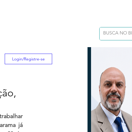
Login/Registre-se
ção,
rabalhar 
rama já 