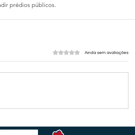
dir prédios públicos.
Avaliado com 0 de 5 estrelas.
Ainda sem avaliações