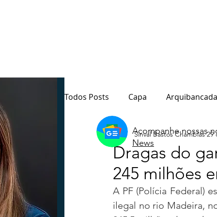
Todos Posts
Capa
Arquibancada
Acompanhe nossas no
Sinval Bastos Chamblas
29 
Quarto Poder
Sala de Redação
News
Dragas do gar
245 milhões e
Destaque
Paraná
Política
A PF (Polícia Federal) 
ilegal no rio Madeira, 
Notas do Motta
Coluna André M