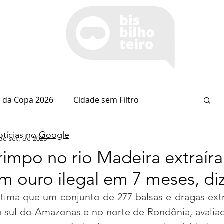
 da Copa 2026
Cidade sem Filtro
tícias no
Google
de set. de 2025
Espaço Itaipu
Notícia do Dia
Cianorte
impo no rio Madeira extraír
m ouro ilegal em 7 meses, di
Esportes
Coluna do Nolasco
estima que um conjunto de 277 balsas e dragas extr
no sul do Amazonas e no norte de Rondônia, avalia
arsiglia
(Im)pertinências
Economia