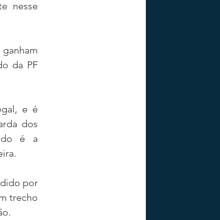
e nesse 
e ganham 
do da PF 
gal, e é 
arda dos 
ado é a 
ira.
dido por 
m trecho 
ão.