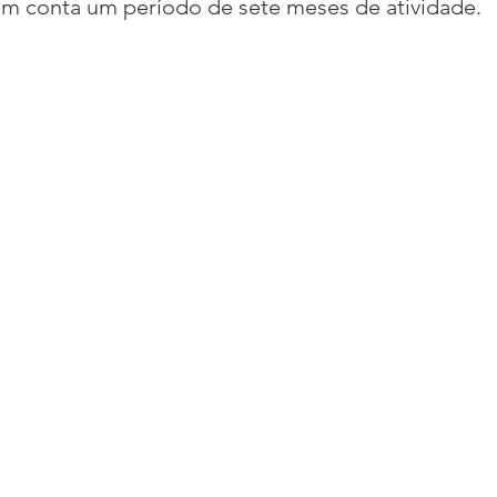
em conta um período de sete meses de atividade.
acional
Justiça
Fama-Celebridades
m Bruxo
Eventos Climáticos
Bisbi Cristão
ativo
BisbiVer
Arquibancada