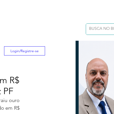
Login/Registre-se
am R$
z PF
aiu ouro 
do em R$ 