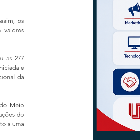
sim, os 
valores 
u as 277 
iciada e 
ional da 
 do Meio 
ações do 
to a uma 