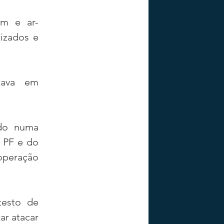
em e ar-
izados e 
ava em 
do numa 
 PF e do 
peração 
esto de 
r atacar 