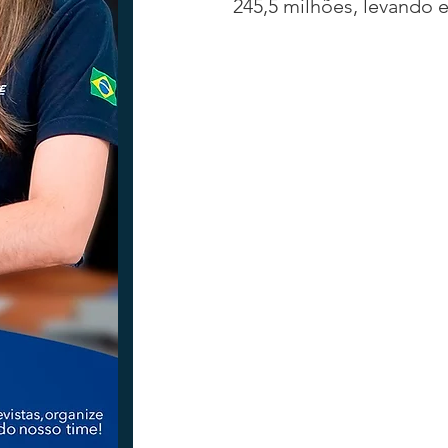
245,5 milhões, levando 
Tecnologia
Nacional
Intern
Coluna Beto Nabhan
Vinhos co
Bisbi Diversidade
Bisbi Investig