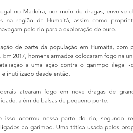
legal no Madeira, por meio de dragas, envolve di
as na região de Humaitá, assim como proprietá
navegam pelo rio para a exploração de ouro.
eação de parte da população em Humaitá, com pr
o. Em 2017, homens armados colocaram fogo na un
taliação a uma ação contra o garimpo ilegal -o
 inutilizado desde então.
federais atearam fogo em nove dragas de grand
cidade, além de balsas de pequeno porte.
e isso ocorreu nessa parte do rio, segundo rel
igados ao garimpo. Uma tática usada pelos propr