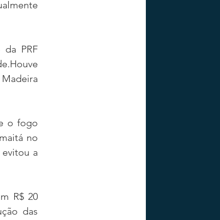
ualmente 
 da PRF 
de.Houve 
 Madeira 
e o fogo 
maitá no 
evitou a 
em R$ 20 
ção das 