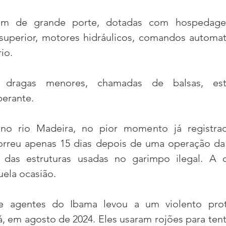
ram de grande porte, dotadas com hospedag
superior, motores hidráulicos, comandos automat
io.
s dragas menores, chamadas de balsas, est
perante.
no rio Madeira, no pior momento já registra
orreu apenas 15 dias depois de uma operação da
 das estruturas usadas no garimpo ilegal. A o
uela ocasião.
 e agentes do Ibama levou a um violento prot
 em agosto de 2024. Eles usaram rojões para tenta