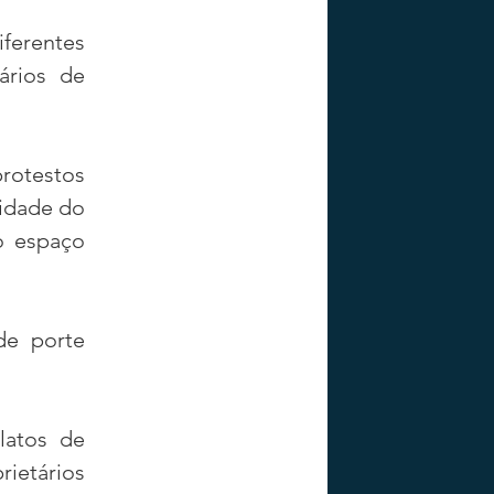
ferentes 
rios de 
otestos 
idade do 
 espaço 
e porte 
atos de 
ietários 