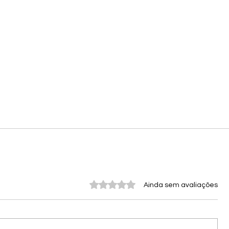
Avaliado com 0 de 5 estrelas.
Ainda sem avaliações