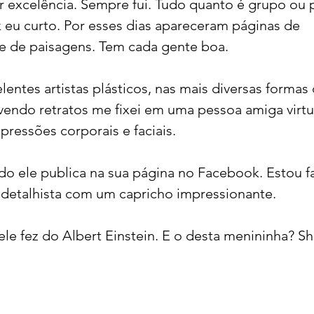
r excelência. Sempre fui. Tudo quanto é grupo ou 
eu curto. Por esses dias apareceram páginas de 
 e de paisagens. Tem cada gente boa. 
acional
Justiça
Fama-Celebridades
ntes artistas plásticos, nas mais diversas formas 
m Bruxo
Eventos Climáticos
Bisbi Cristão
vendo retratos me fixei em uma pessoa amiga virtua
ressões corporais e faciais. 
ativo
BisbiVer
Arquibancada
o ele publica na sua página no Facebook. Estou f
é detalhista com um capricho impressionante. 
le fez do Albert Einstein. E o desta menininha? S