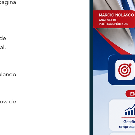
página 
de 
l. 
alando 
how de 