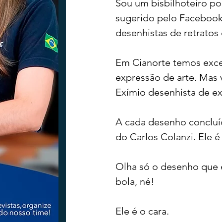
Sou um bisbilhoteiro po
sugerido pelo Facebook 
desenhistas de retratos
Tecnologia
Nacional
Intern
Em Cianorte temos excele
Coluna Beto Nabhan
Vinhos co
expressão de arte. Mas 
Exímio desenhista de exp
Bisbi Diversidade
Bisbi Investig
A cada desenho concluíd
do Carlos Colanzi. Ele 
Olha só o desenho que e
bola, né! 
Ele é o cara.  