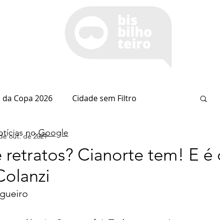
 da Copa 2026
Cidade sem Filtro
tícias no
Google
de out. de 2021
Espaço Itaipu
Notícia do Dia
Cianorte
 retratos? Cianorte tem! E é
Colanzi
Esportes
Coluna do Nolasco
ogueiro 
arsiglia
(Im)pertinências
Economia