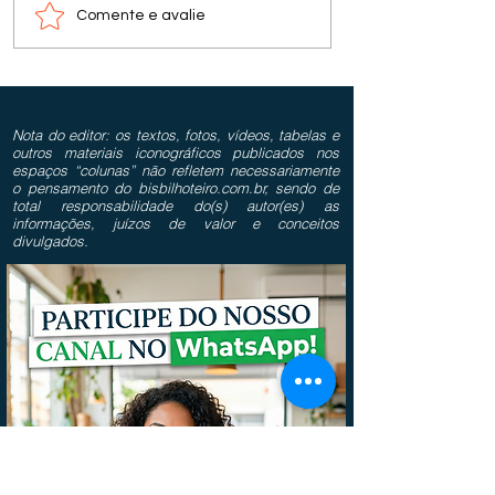
Comente e avalie
Nota do editor: os textos, fotos, vídeos, tabelas e
outros materiais iconográficos publicados nos
espaços “colunas” não refletem necessariamente
o pensamento do bisbilhoteiro.com.br, sendo de
total responsabilidade do(s) autor(es) as
informações, juízos de valor e conceitos
divulgados.