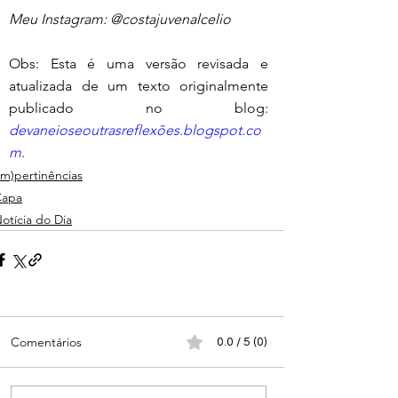
Meu Instagram: @costajuvenalcelio
Obs: Esta é uma versão revisada e 
atualizada de um texto originalmente 
publicado no blog: 
devaneioseoutrasreflexões.blogspot.co
m
.
Im)pertinências
Capa
otícia do Dia
Comentários
0.0 / 5 (0)