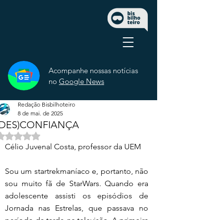
Acompanhe nossas notícias
no
Google News
Redação Bisbilhoteiro
8 de mai. de 2025
(DES)CONFIANÇA
Avaliado com NaN de 5 estrelas.
Célio Juvenal Costa, professor da UEM
Sou um startrekmaníaco e, portanto, não 
sou muito fã de StarWars. Quando era 
adolescente assisti os episódios de 
Jornada nas Estrelas, que passava no 