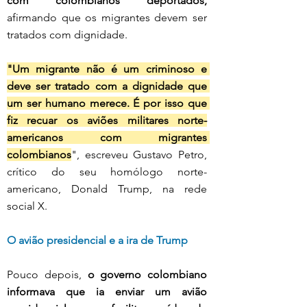
com colombianos deportados,
afirmando que os migrantes devem ser 
tratados com dignidade.
"Um migrante não é um criminoso e 
deve ser tratado com a dignidade que 
um ser humano merece. É por isso que 
fiz recuar os aviões militares norte-
americanos com migrantes 
colombianos
", escreveu Gustavo Petro, 
crítico do seu homólogo norte-
americano, Donald Trump, na rede 
social X. 
O avião presidencial e a ira de Trump
Pouco depois, 
o governo colombiano 
informava que ia enviar um avião 