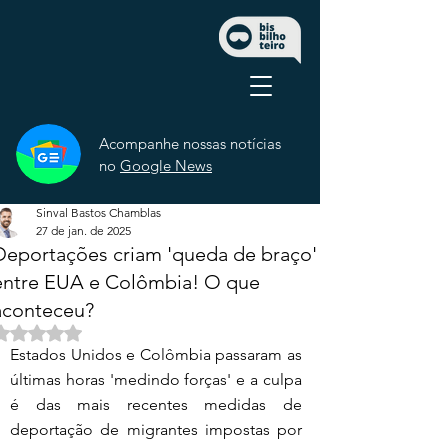
Acompanhe nossas notícias
no
Google News
Sinval Bastos Chamblas
27 de jan. de 2025
Deportações criam 'queda de braço'
entre EUA e Colômbia! O que
aconteceu?
Avaliado com NaN de 5 estrelas.
Estados Unidos e Colômbia passaram as 
últimas horas 'medindo forças' e a culpa 
é das mais recentes medidas de 
deportação de migrantes impostas por 