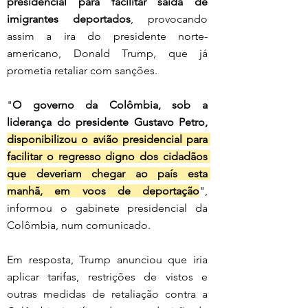
presidencial para facilitar saída de 
imigrantes deportados
, provocando 
assim a ira do presidente norte-
americano, Donald Trump, que já 
prometia retaliar com sanções.
"
O governo da Colômbia, sob a 
liderança do presidente Gustavo Petro, 
disponibilizou o avião presidencial para 
facilitar o regresso digno dos cidadãos 
que deveriam chegar ao país esta 
manhã, em voos de deportação
", 
informou o gabinete presidencial da 
Colômbia, num comunicado.
Em resposta, Trump anunciou que iria 
aplicar tarifas, restrições de vistos e 
outras medidas de retaliação contra a 