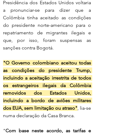
Presidência dos Estados Unidos voltaria 
a pronunciar-se para dizer que a 
Colômbia tinha aceitado as condições 
do presidente norte-americano para o 
repatriamento de migrantes ilegais e 
que, por isso, foram suspensas as 
sanções contra Bogotá.
"O Governo colombiano aceitou todas 
as condições do presidente Trump, 
incluindo a aceitação irrestrita de todos 
os estrangeiros ilegais da Colômbia 
removidos dos Estados Unidos, 
incluindo a bordo de aviões militares 
dos EUA, sem limitação ou atraso"
, lia-se 
numa declaração da Casa Branca. 
"
Com base neste acordo, as tarifas e 