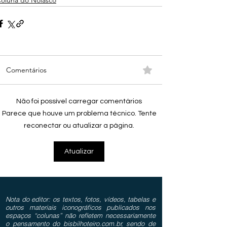
oluna do Nolasco
Comentários
Não foi possível carregar comentários
Parece que houve um problema técnico. Tente
reconectar ou atualizar a página.
Atualizar
Nota do editor: os textos, fotos, vídeos, tabelas e
outros materiais iconográficos publicados nos
espaços “colunas” não refletem necessariamente
o pensamento do bisbilhoteiro.com.br, sendo de