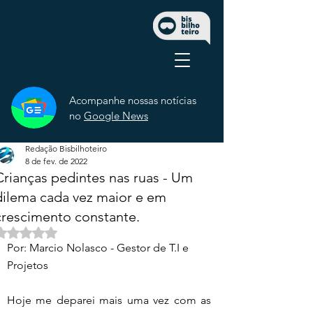
Acompanhe nossas notícias
no
Google News
Redação Bisbilhoteiro
8 de fev. de 2022
Crianças pedintes nas ruas - Um
dilema cada vez maior e em
crescimento constante.
Avaliado com NaN de 5 estrelas.
Por: Marcio Nolasco - Gestor de T.I e 
Projetos
Hoje me deparei mais uma vez com as 