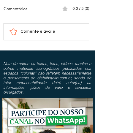
Comentários
0.0 / 5 (0)
Comente e avalie
Nota do editor: os textos, fotos, vídeos, tabelas e
outros materiais iconográficos publicados nos
espaços “colunas” não refletem necessariamente
o pensamento do bisbilhoteiro.com.br, sendo de
total responsabilidade do(s) autor(es) as
informações, juízos de valor e conceitos
divulgados.