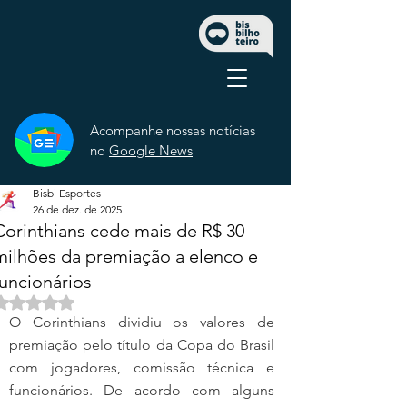
Acompanhe nossas notícias
no
Google News
Bisbi Esportes
26 de dez. de 2025
Corinthians cede mais de R$ 30
milhões da premiação a elenco e
funcionários
Avaliado com NaN de 5 estrelas.
O Corinthians dividiu os valores de 
premiação pelo título da Copa do Brasil 
com jogadores, comissão técnica e 
funcionários. De acordo com alguns 