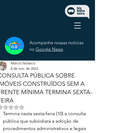
Acompanhe nossas notícias
no
Google News
Marcio Nolasco
8 de nov. de 2023
CONSULTA PÚBLICA SOBRE
IMÓVEIS CONSTRUÍDOS SEM A
FRENTE MÍNIMA TERMINA SEXTA-
FEIRA
Avaliado com NaN de 5 estrelas.
Termina nesta sexta-feira (10) a consulta 
pública que subsidiará a adoção de 
procedimentos administrativos e legais 