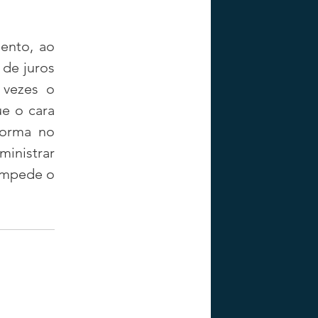
nto, ao 
de juros 
vezes o 
e o cara 
orma no 
inistrar 
impede o 