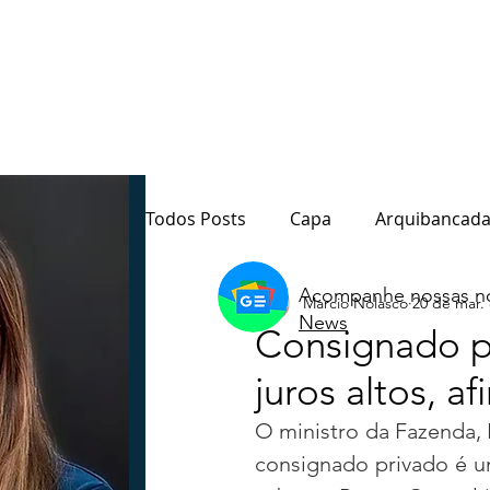
Todos Posts
Capa
Arquibancada
Acompanhe nossas no
Marcio Nolasco
20 de mar.
Quarto Poder
Sala de Redação
News
Consignado p
juros altos, 
Destaque
Paraná
Política
O ministro da Fazenda,
consignado privado é uma
Notas do Motta
Coluna André M