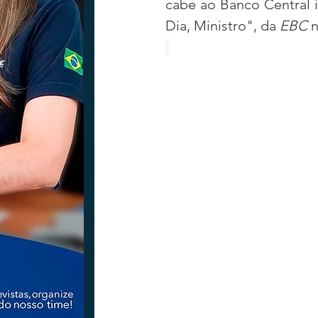
cabe ao Banco Central 
Dia, Ministro", da 
EBC
 
Tecnologia
Nacional
Intern
Coluna Beto Nabhan
Vinhos co
Bisbi Diversidade
Bisbi Investig