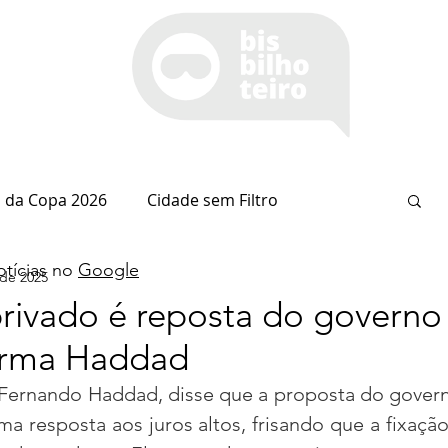
 da Copa 2026
Cidade sem Filtro
tícias no
Google
 de 2025
Espaço Itaipu
Notícia do Dia
Cianorte
rivado é reposta do governo
afirma Haddad
Esportes
Coluna do Nolasco
 Fernando Haddad, disse que a proposta do govern
 resposta aos juros altos, frisando que a fixação 
arsiglia
(Im)pertinências
Economia