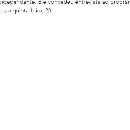
independente. Ele concedeu entrevista ao progr
nesta quinta-feira, 20.
acional
Justiça
Fama-Celebridades
m Bruxo
Eventos Climáticos
Bisbi Cristão
ativo
BisbiVer
Arquibancada