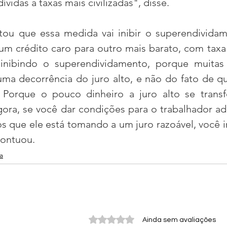
vidas a taxas mais civilizadas", disse.
u que essa medida vai inibir o superendividame
um crédito caro para outro mais barato, com taxa 
nibindo o superendividamento, porque muitas 
ma decorrência do juro alto, e não do fato de qu
 Porque o pouco dinheiro a juro alto se transf
ra, se você dar condições para o trabalhador adm
tos que ele está tomando a um juro razoável, você 
pontuou.
a
Avaliado com 0 de 5 estrelas.
Ainda sem avaliações