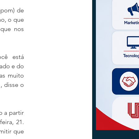
pom) de 
o, o que 
que nos 
cê está 
ado e do 
as muito 
 disse o 
a partir 
ira, 21. 
itir que 