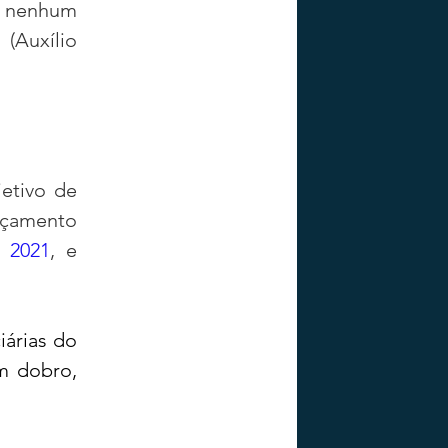
 nenhum 
(Auxílio 
etivo de 
çamento 
 2021
, e 
árias do 
m dobro, 