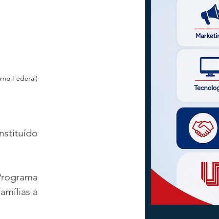
rno Federal)
stituído 
Programa 
mílias a 