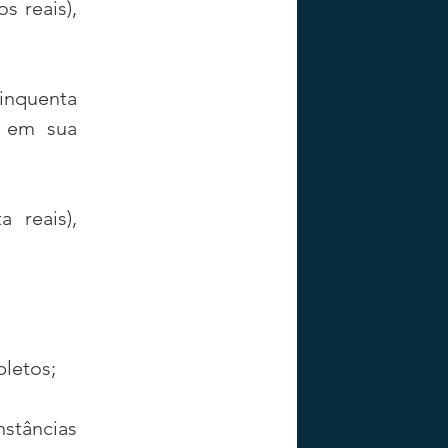
 reais), 
inquenta 
, em sua 
 reais), 
pletos;
stâncias 