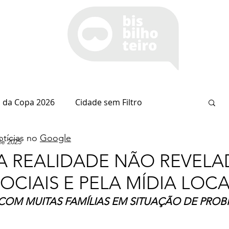
 da Copa 2026
Cidade sem Filtro
tícias no
Google
de 2025
Espaço Itaipu
Notícia do Dia
Cianorte
 A REALIDADE NÃO REVELA
OCIAIS E PELA MÍDIA LOC
Esportes
Coluna do Nolasco
OM MUITAS FAMÍLIAS EM SITUAÇÃO DE PROB
arsiglia
(Im)pertinências
Economia