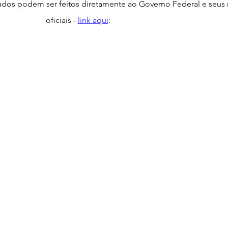
dos podem ser feitos diretamente ao Governo Federal e seus r
oficiais - 
link aqui
: 
acional
Justiça
Fama-Celebridades
m Bruxo
Eventos Climáticos
Bisbi Cristão
ativo
BisbiVer
Arquibancada