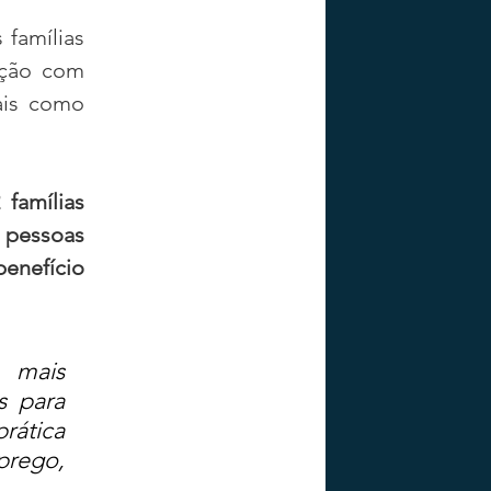
famílias 
ção com 
ais como 
amílias 
essoas 
enefício 
 mais 
 para 
ática 
rego, 