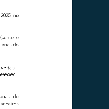
2025 no 
(cento e 
árias do 
antos 
leger 
árias do 
anceiros 