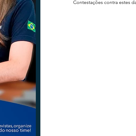
Contestações contra estes da
Tecnologia
Nacional
Intern
Coluna Beto Nabhan
Vinhos co
Bisbi Diversidade
Bisbi Investig