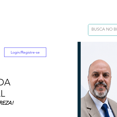
Login/Registre-se
DA
AL
REZA!