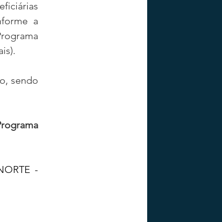
iciárias 
forme a 
rograma 
is).
o, sendo 
rograma 
ORTE - 