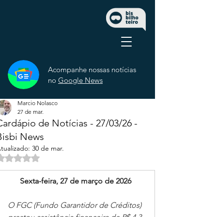
Acompanhe nossas notícias
no
Google News
Marcio Nolasco
27 de mar.
Cardápio de Notícias - 27/03/26 -
Bisbi News
tualizado:
30 de mar.
Avaliado com NaN de 5 estrelas.
Sexta-feira, 27 de março de 2026
O FGC (Fundo Garantidor de Créditos) 