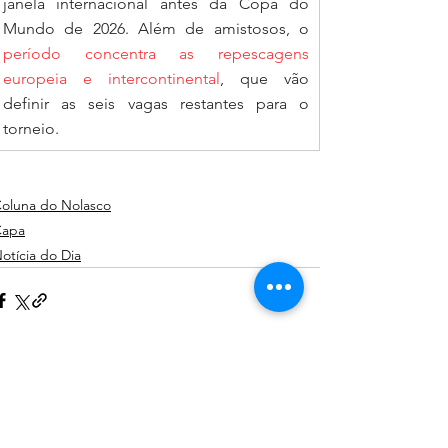
janela internacional antes da Copa do 
Mundo de 2026. Além de amistosos, o 
período concentra as repescagens 
europeia e intercontinental
, que vão 
definir as seis vagas restantes para o 
torneio.
oluna do Nolasco
Capa
otícia do Dia
Comentários
0.0 / 5 (0)