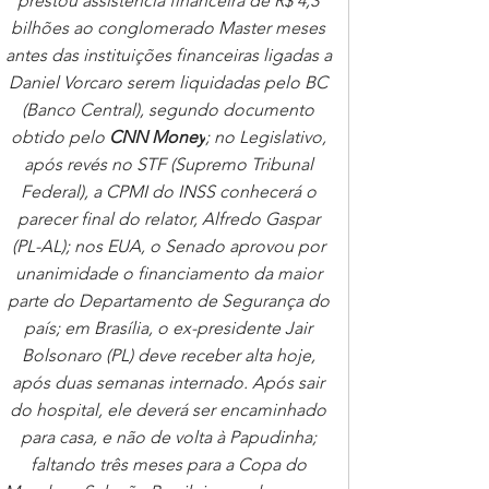
prestou assistência financeira de R$ 4,3 
bilhões ao conglomerado Master meses 
antes das instituições financeiras ligadas a 
Daniel Vorcaro serem liquidadas pelo BC 
(Banco Central), segundo documento 
obtido pelo 
CNN Money
; no Legislativo, 
após revés no STF (Supremo Tribunal 
Federal), a CPMI do INSS conhecerá o 
parecer final do relator, Alfredo Gaspar 
(PL-AL); nos EUA, o Senado aprovou por 
unanimidade o financiamento da maior 
parte do Departamento de Segurança do 
país; em Brasília, o ex-presidente Jair 
Bolsonaro (PL) deve receber alta hoje, 
após duas semanas internado. Após sair 
do hospital, ele deverá ser encaminhado 
para casa, e não de volta à Papudinha; 
faltando três meses para a Copa do 