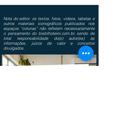
Nota do editor: os textos, fotos, vídeos, tabelas e
outros materiais iconográficos publicados nos
espaços “colunas” não refletem necessariamente
o pensamento do bisbilhoteiro.com.br, sendo de
total responsabilidade do(s) autor(es) as
informações, juízos de valor e conceitos
divulgados.