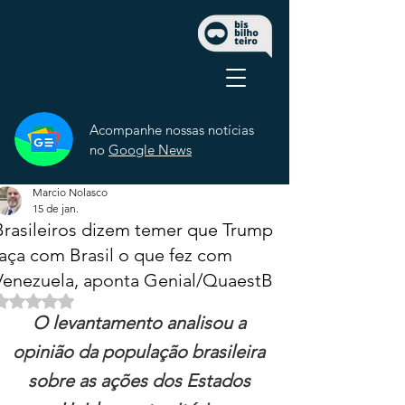
Acompanhe nossas notícias
no
Google News
Marcio Nolasco
15 de jan.
Brasileiros dizem temer que Trump
faça com Brasil o que fez com
Venezuela, aponta Genial/QuaestB
Avaliado com NaN de 5 estrelas.
O levantamento analisou a 
opinião da população brasileira 
sobre as ações dos Estados 