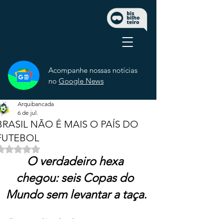
Acompanhe nossas notícias
no
Google News
Arquibancada
6 de jul.
BRASIL NÃO É MAIS O PAÍS DO
FUTEBOL
Avaliado com NaN de 5 estrelas.
O verdadeiro hexa 
chegou: seis Copas do 
Mundo sem levantar a taça.