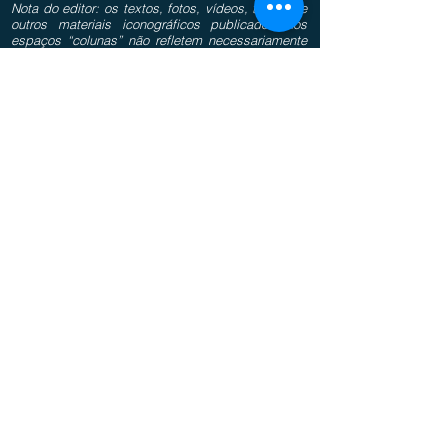
Nota do editor: os textos, fotos, vídeos, tabelas e
outros materiais iconográficos publicados nos
espaços “colunas” não refletem necessariamente
o pensamento do bisbilhoteiro.com.br, sendo de
total responsabilidade do(s) autor(es) as
informações, juízos de valor e conceitos
divulgados.