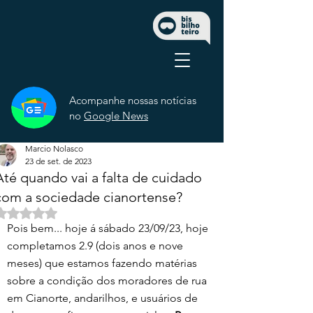
Acompanhe nossas notícias
no
Google News
Marcio Nolasco
23 de set. de 2023
Até quando vai a falta de cuidado
com a sociedade cianortense?
Avaliado com NaN de 5 estrelas.
Pois bem... hoje á sábado 23/09/23, hoje 
completamos 2.9 (dois anos e nove 
meses) que estamos fazendo matérias 
sobre a condição dos moradores de rua 
em Cianorte, andarilhos, e usuários de 