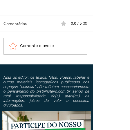
Comentários
0.0 / 5 (0)
Comente e avalie
Nota do editor: os textos, fotos, vídeos, tabelas e
outros materiais iconográficos publicados nos
espaços “colunas” não refletem necessariamente
o pensamento do bisbilhoteiro.com.br, sendo de
total responsabilidade do(s) autor(es) as
informações, juízos de valor e conceitos
divulgados.