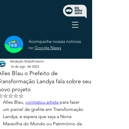
Acompanhe nossas notícias
no
Google News
Redação Bisbilhoteiro
16 de ago. de 2023
Alles Blau o Prefeito de
Transformação Landya fala sobre seu
novo projeto
Avaliado com NaN de 5 estrelas.
Alles Blau, 
contratou artista
 para fazer 
um painel de grafite em Transformação 
Landya, e espera que seja a Nona 
Maravilha do Mundo ou Patrimônio da 