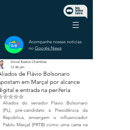
Acompanhe nossas notícias
no
Google News
Sinval Bastos Chamblas
12 de jan.
Aliados de Flávio Bolsonaro
apostam em Marçal por alcance
digital e entrada na periferia
Avaliado com NaN de 5 estrelas.
Aliados do senador Flávio Bolsonaro 
(PL), pré-candidato à Presidência da 
República, enxergam o influenciador 
Pablo Marçal (PRTB) como uma carta na 