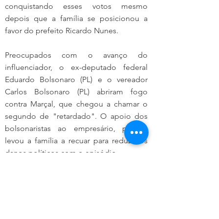
conquistando esses votos mesmo 
depois que a família se posicionou a 
favor do prefeito Ricardo Nunes.
Preocupados com o avanço do 
influenciador, o ex-deputado federal 
Eduardo Bolsonaro (PL) e o vereador 
Carlos Bolsonaro (PL) abriram fogo 
contra Marçal, que chegou a chamar o 
segundo de "retardado". O apoio dos 
bolsonaristas ao empresário, porém, 
levou a família a recuar para reduzir os 
danos políticos com o episódio.
olítica
Capa
otícia do Dia