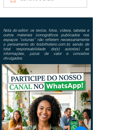
Nota do editor: os textos, fotos, vídeos, tabelas e
outros materiais iconográficos publicados nos
espaços “colunas” não refletem necessariamente
o pensamento do bisbilhoteiro.com.br, sendo de
total responsabilidade do(s) autor(es) as
informações, juízos de valor e conceitos
divulgados.