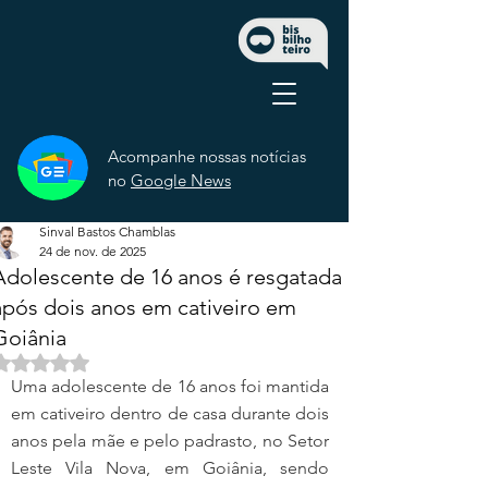
Acompanhe nossas notícias
no
Google News
Sinval Bastos Chamblas
24 de nov. de 2025
Adolescente de 16 anos é resgatada
após dois anos em cativeiro em
Goiânia
Avaliado com NaN de 5 estrelas.
Uma adolescente de 16 anos foi mantida 
em cativeiro dentro de casa durante dois 
anos pela mãe e pelo padrasto, no Setor 
Leste Vila Nova, em Goiânia, sendo 