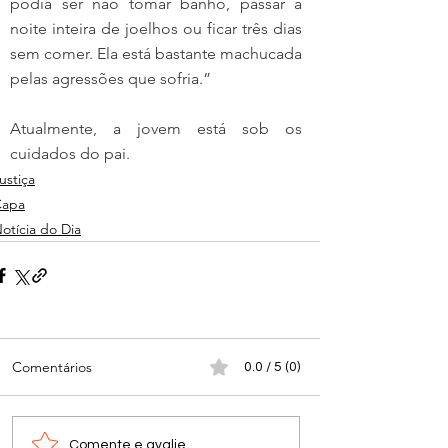
podia ser não tomar banho, passar a 
noite inteira de joelhos ou ficar três dias 
sem comer. Ela está bastante machucada 
pelas agressões que sofria.”
Atualmente, a jovem está sob os 
cuidados do pai.
ustiça
Capa
otícia do Dia
Comentários
0.0 / 5 (0)
Comente e avalie