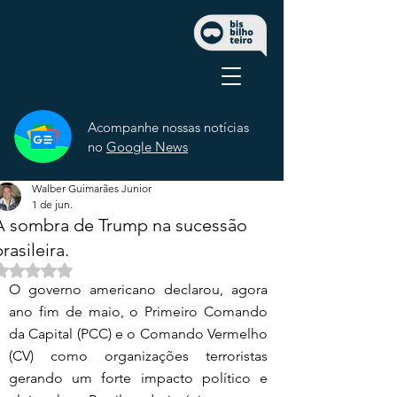
Acompanhe nossas notícias
no
Google News
Walber Guimarães Junior
1 de jun.
A sombra de Trump na sucessão
rasileira.
Avaliado com NaN de 5 estrelas.
O governo americano declarou, agora 
ano fim de maio, o Primeiro Comando 
da Capital (PCC) e o Comando Vermelho 
(CV) como organizações terroristas 
gerando um forte impacto político e 